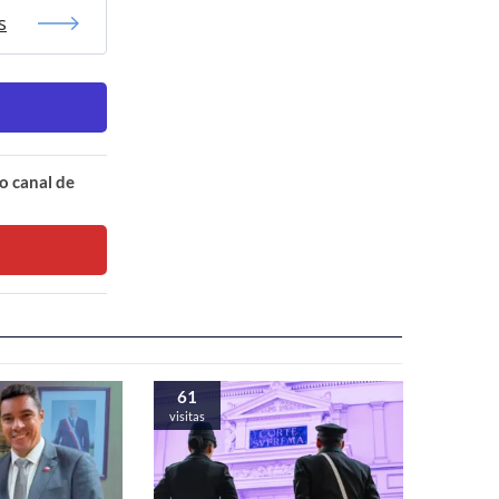
s
o canal de
61
visitas