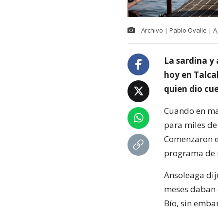
Archivo | Pablo Ovalle | 
La sardina y
hoy en Talca
quien dio cu
Cuando en mar
para miles de
Comenzaron en
programa de m
Ansoleaga dij
meses daban c
Bío, sin emba