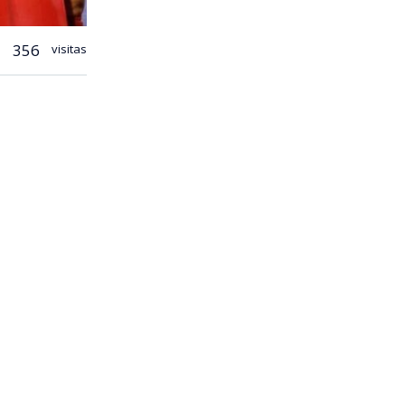
356
visitas
u debut en
utará entre
ección
 en el
ces por el
ar los
renador