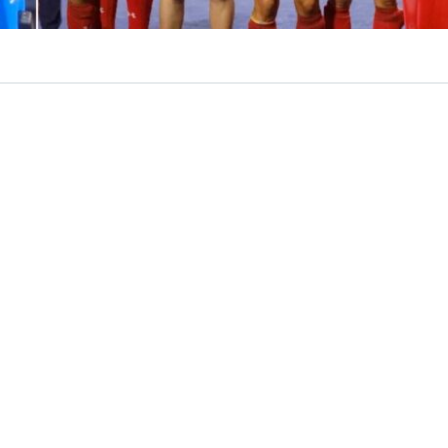
VER RESUMEN
á por terminar. La próxima semana,
Las Diablas
harán s
e Hockey Césped Femenino 2026
, certamen que se disp
de agosto en Países Bajos y Bélgica.
arcará la
segunda participación consecutiva
de la sel
 cita planetaria, luego del histórico 13° lugar conseguido
íses Bajos-España 2022, donde el equipo, dirigido enton
io “Cachito” Vigil, logró superar la primera fase y alcanz
al.
 el estreno mundialista de
Cristóbal Rodríguez
como ent