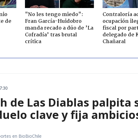
nio
"No les tengo miedo":
Contraloría a
te de
Fran García-Huidobro
ocupación ile
manda recado a dúo de ’La
fiscal por par
Cofradía’ tras brutal
delegado de 
crítica
Chañaral
7:30
 de Las Diablas palpita 
uelo clave y fija ambicio
portes en BioBioChile