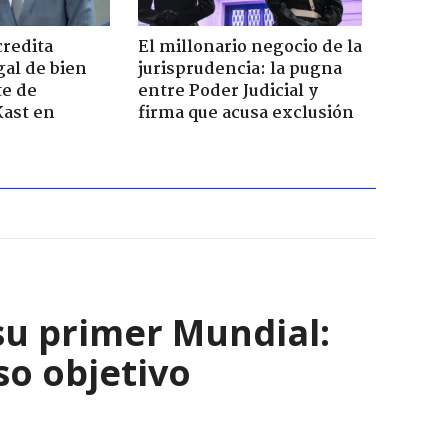
credita
El millonario negocio de la
gal de bien
jurisprudencia: la pugna
te de
entre Poder Judicial y
Kast en
firma que acusa exclusión
su primer Mundial:
so objetivo