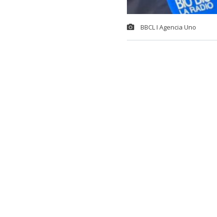
BBCL I Agencia Uno
La espera est
el
Mundial d
el 15 y el 30 
Este evento m
chilena en una
Mundial de Pa
argentino Serg
octavos de fin
Esta vez será