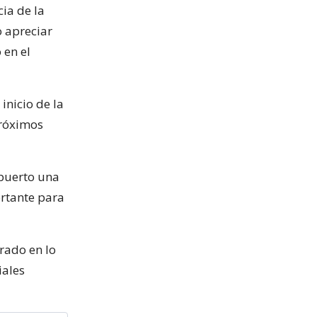
ia de la
o apreciar
 en el
inicio de la
próximos
 puerto una
rtante para
rado en lo
iales