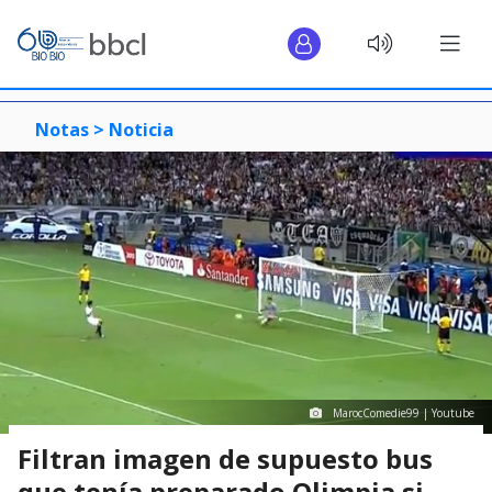
Notas >
Noticia
MarocComedie99 | Youtube
Filtran imagen de supuesto bus
que tenía preparado Olimpia si