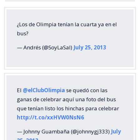
¿Los de Olimpia tenían la cuarta ya en el
bus?
— Andrés (@SoyLaSal)
July 25, 2013
El
@elClubOlimpia
se quedó con las
ganas de celebrar aquí una foto del bus
que tenían listo los hinchas para celebrar
http://t.co/xxHVW0NsN6
— Johnny Guambaña (@johnnygj333)
July