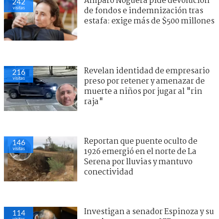
Amparo Noguera pide devolución
242
visitas
de fondos e indemnización tras
estafa: exige más de $500 millones
Revelan identidad de empresario
216
visitas
preso por retener y amenazar de
muerte a niños por jugar al "rin
raja"
Reportan que puente oculto de
146
visitas
1926 emergió en el norte de La
Serena por lluvias y mantuvo
conectividad
Investigan a senador Espinoza y su
114
visitas