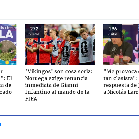
272
196
visitas
visitas
ir
’Vikingos’ son cosa seria:
"Me provoca 
": El
Noruega exige renuncia
tan clasista":
sa de
inmediata de Gianni
respuesta de 
trado
Infantino al mando de la
a Nicolás Lar
FIFA
a