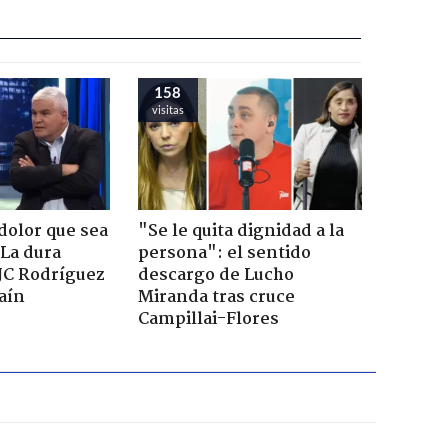
158
visitas
dolor que sea
"Se le quita dignidad a la
 La dura
persona": el sentido
JC Rodríguez
descargo de Lucho
raín
Miranda tras cruce
Campillai-Flores