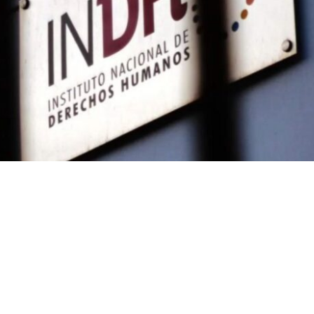
VER RESUMEN
inir su estructura y atribuciones, el gobierno espera fin
ante agosto la
reforma al
Instituto Nacional de Dere
NDH)
.