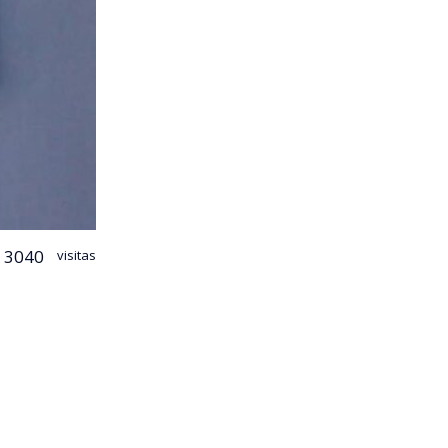
3040
visitas
alizar y
chos