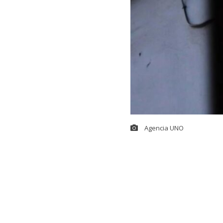
Agencia UNO
Buscando redef
presentar dur
Humanos (I