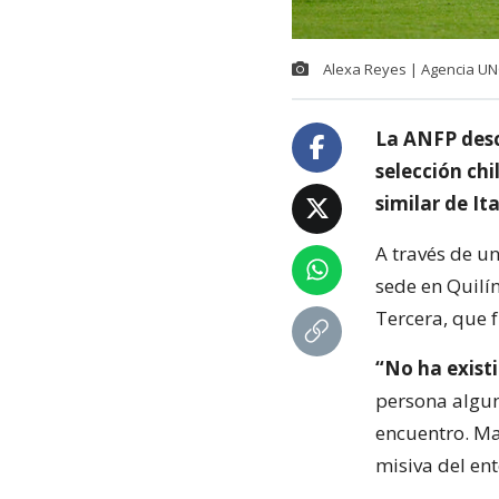
Alexa Reyes | Agencia U
La ANFP desc
selección ch
similar de I
A través de u
sede en Quilín
Tercera, que 
“No ha exist
persona algun
encuentro. Ma
misiva del ent