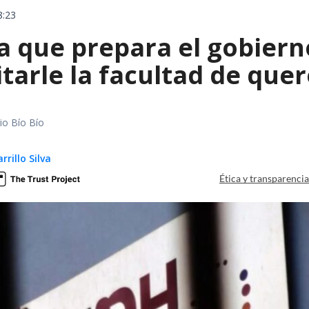
8:23
 que prepara el gobierno
tarle la facultad de quer
io Bío Bío
rillo Silva
Ética y transparenci