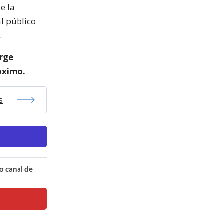
e la
al público
.
orge
óximo.
s
o canal de