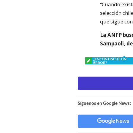
“Cuando exist
selección chi
que sigue con 
La ANFP busca
Sampaoli, de
¿ENCONTRASTE UN
ERROR?
Síguenos en Google News: