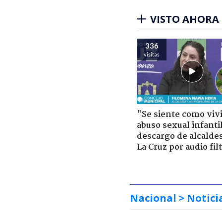
VISTO AHORA
336
visitas
"Se siente como viv
abuso sexual infantil
descargo de alcalde
La Cruz por audio fil
Nacional
> Notici