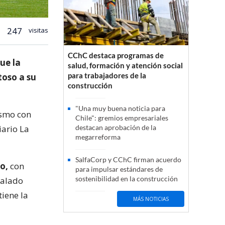
247
visitas
CChC destaca programas de
ue la
salud, formación y atención social
para trabajadores de la
toso a su
construcción
"Una muy buena noticia para
ismo con
Chile": gremios empresariales
iario La
destacan aprobación de la
megarreforma
SalfaCorp y CChC firman acuerdo
o,
con
para impulsar estándares de
sostenibilidad en la construcción
ñalado
iene la
MÁS NOTICIAS