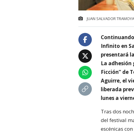
JUAN SALVADOR TRAMOY
Continuando 
Infinito en S
presentará l
La adhesión g
Ficción” de 
Aguirre, el v
liberada prev
lunes a viern
Tras dos noch
del festival m
escénicas con