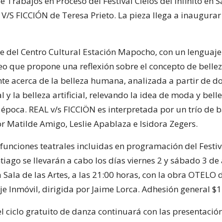
e Trabajos en Proceso del Festival Cielos del Infinito en S
V/S FICCIÓN de Teresa Prieto. La pieza llega a inaugurar
re del Centro Cultural Estación Mapocho, con un lenguaje
 que propone una reflexión sobre el concepto de bellez
te acerca de la belleza humana, analizada a partir de dos
l y la belleza artificial, relevando la idea de moda y bel
 época. REAL v/s FICCIÖN es interpretada por un trío de b
 Matilde Amigo, Leslie Apablaza e Isidora Zegers.
funciones teatrales incluidas en programación del Festiva
ntiago se llevarán a cabo los días viernes 2 y sábado 3 de
 Sala de las Artes, a las 21:00 horas, con la obra OTELO d
e Inmóvil, dirigida por Jaime Lorca. Adhesión general $
el ciclo gratuito de danza continuará con las presentación