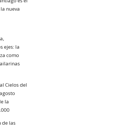
antiago es el
 la nueva
a,
 ejes: la
leza como
ailarinas
l Cielos del
 agosto
e la
1.000
 de las