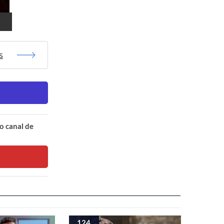
s
o canal de
124