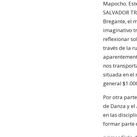
Mapocho. Este
SALVADOR TRA
Bregante, el 
imaginativo t
reflexionar s
través de la r
aparentemente
nos transport
situada en el 
general $1.00
Por otra part
de Danza y el 
en las discipl
formar parte 