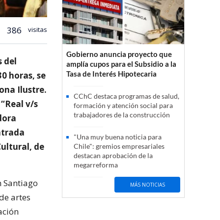
386
visitas
Gobierno anuncia proyecto que
 del
amplía cupos para el Subsidio a la
Tasa de Interés Hipotecaria
30 horas, se
na Ilustre.
CChC destaca programas de salud,
 “Real v/s
formación y atención social para
trabajadores de la construcción
dora
entrada
"Una muy buena noticia para
Cultural, de
Chile": gremios empresariales
destacan aprobación de la
megarreforma
n Santiago
MÁS NOTICIAS
de artes
ación