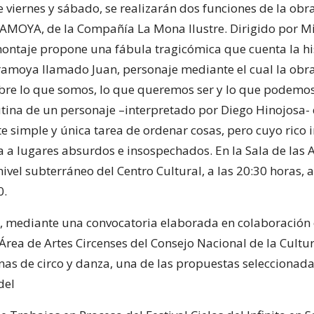
 viernes y sábado, se realizarán dos funciones de la ob
MOYA, de la Compañía La Mona Ilustre. Dirigido por M
montaje propone una fábula tragicómica que cuenta la hi
ramoya llamado Juan, personaje mediante el cual la obr
obre lo que somos, lo que queremos ser y lo que podemos
utina de un personaje –interpretado por Diego Hinojosa- 
 simple y única tarea de ordenar cosas, pero cuyo rico 
a a lugares absurdos e insospechados. En la Sala de las A
nivel subterráneo del Centro Cultural, a las 20:30 horas,
0.
e, mediante una convocatoria elaborada en colaboración 
Área de Artes Circenses del Consejo Nacional de la Cultur
inas de circo y danza, una de las propuestas seleccionad
del