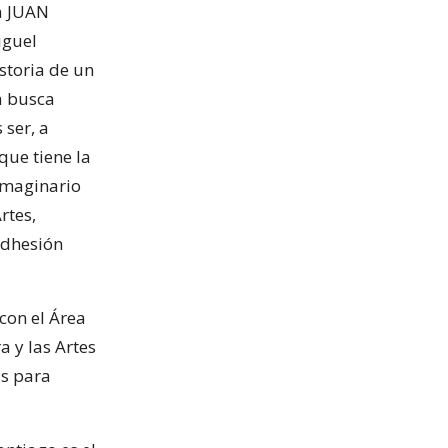
ra JUAN
iguel
storia de un
a busca
 ser, a
que tiene la
imaginario
rtes,
 adhesión
con el Área
a y las Artes
as para