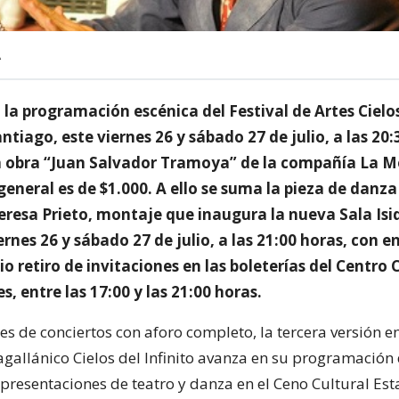
A
la programación escénica del Festival de Artes Cielos
antiago, este viernes 26 y sábado 27 de julio, a las 20:
a obra “Juan Salvador Tramoya” de la compañía La Mo
eneral es de $1.000. A ello se suma la pieza de danza
Teresa Prieto, montaje que inaugura la nueva Sala Isi
iernes 26 y sábado 27 de julio, a las 21:00 horas, con 
io retiro de invitaciones en las boleterías del Centro 
es, entre las 17:00 y las 21:00 horas.
es de conciertos con aforo completo, la tercera versión e
agallánico Cielos del Infinito avanza en su programación 
 presentaciones de teatro y danza en el Ceno Cultural Est