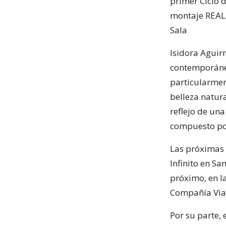
primer Ciclo d
montaje REAL 
Sala
Isidora Aguir
contemporáneo
particularmen
belleza natura
reflejo de una
compuesto por
Las próximas 
Infinito en Sa
próximo, en la
Compañía Viaj
Por su parte, 