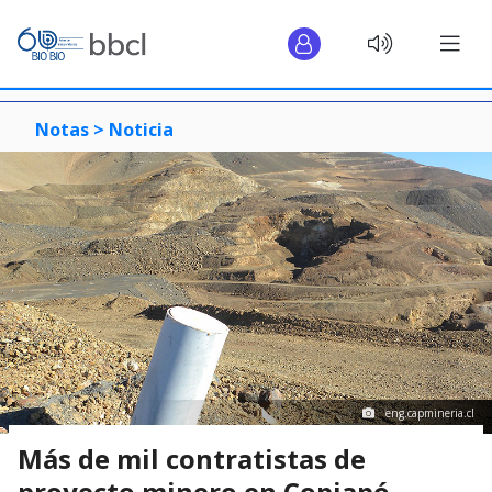
Notas >
Noticia
eng.capmineria.cl
Más de mil contratistas de
proyecto minero en Copiapó