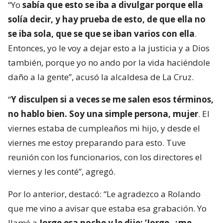
“Yo
sabía que esto se iba a divulgar porque ella
solía decir, y hay prueba de esto, de que ella no
se iba sola, que se que se iban varios con ella
.
Entonces, yo le voy a dejar esto a la justicia y a Dios
también, porque yo no ando por la vida haciéndole
daño a la gente”, acusó la alcaldesa de La Cruz.
“
Y disculpen si a veces se me salen esos términos,
no hablo bien. Soy una simple persona, mujer
. El
viernes estaba de cumpleaños mi hijo, y desde el
viernes me estoy preparando para esto. Tuve
reunión con los funcionarios, con los directores el
viernes y les conté”, agregó.
Por lo anterior, destacó: “Le agradezco a Rolando
que me vino a avisar que estaba esa grabación. Yo
llamé a
Jorge esa noche y le dije: ‘Jorge, ¿me