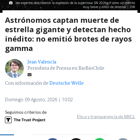
Los expertos describieron la explosión de la supernova SN 2026gzf como un evento
muy breve y difícil de detectar | DW
Astrónomos captan muerte de
estrella gigante y detectan hecho
inédito: no emitió brotes de rayos
gamma
Jean Valencia
Periodista de Prensa en BioBioChile
Con información de
Deutsche Welle
Domingo 09 Agosto, 2026 | 10:02
Seguimos criterios de
Ética y transparencia de BBCL