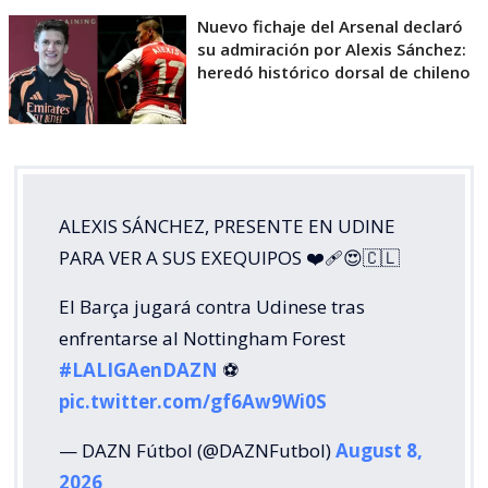
Nuevo fichaje del Arsenal declaró
su admiración por Alexis Sánchez:
heredó histórico dorsal de chileno
ALEXIS SÁNCHEZ, PRESENTE EN UDINE
PARA VER A SUS EXEQUIPOS ❤️‍🩹😍🇨🇱
El Barça jugará contra Udinese tras
enfrentarse al Nottingham Forest
#LALIGAenDAZN
⚽️
pic.twitter.com/gf6Aw9Wi0S
— DAZN Fútbol (@DAZNFutbol)
August 8,
2026