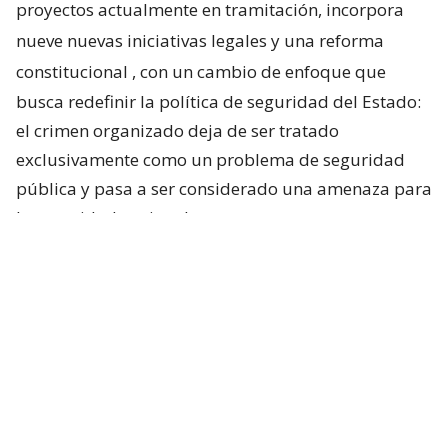
proyectos actualmente en tramitación, incorpora
nueve nuevas iniciativas legales y una reforma
constitucional
, con un cambio de enfoque que
busca redefinir la política de seguridad del Estado:
el crimen organizado deja de ser tratado
exclusivamente como un problema de seguridad
pública y pasa a ser considerado una amenaza para
la seguridad nacional.
Uno de los pilares será la
creación de un nuevo
estado de excepción constitucional
, distinto a los
actualmente contemplados en la Carta
Fundamental, diseñado para aplicarse de manera
acotada en aquellos territorios donde operen
organizaciones criminales. La finalidad no sería
militarizar extensas zonas del país, sino permitir