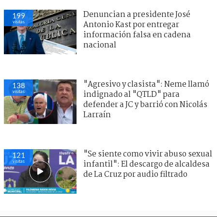
Denuncian a presidente José
199
visitas
Antonio Kast por entregar
información falsa en cadena
nacional
"Agresivo y clasista": Neme llamó
138
visitas
indignado al "QTLD" para
defender a JC y barrió con Nicolás
Larraín
"Se siente como vivir abuso sexual
121
visitas
infantil": El descargo de alcaldesa
de La Cruz por audio filtrado