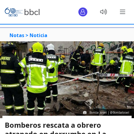
Notas >
Noticia
Bomba Israel | ‏@BombaIsrael
Bomberos rescata a obrero
atrapado en derrumbe en La