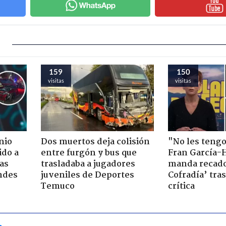
159
150
visitas
visitas
nio
Dos muertos deja colisión
"No les teng
ido a
entre furgón y bus que
Fran García-
ras
trasladaba a jugadores
manda recado
ndes
juveniles de Deportes
Cofradía’ tras
Temuco
crítica