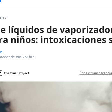
a
1:17
e líquidos de vaporizado
ra niños: intoxicaciones
ón
orador de BioBioChile.
Ética y transparenci