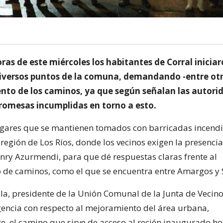
oras de este miércoles los habitantes de Corral iniciar
iversos puntos de la comuna, demandando -entre otr
nto de los caminos, ya que según señalan las autori
omesas incumplidas en torno a esto.
lugares que se mantienen tomados con barricadas incendi
región de Los Ríos, donde los vecinos exigen la presencia
nry Azurmendi, para que dé respuestas claras frente al
de caminos, como el que se encuentra entre Amargos y 
la, presidente de la Unión Comunal de la Junta de Vecino
encia con respecto al mejoramiento del área urbana,
e, el camino que sirve de acceso al recién inaugurado ho