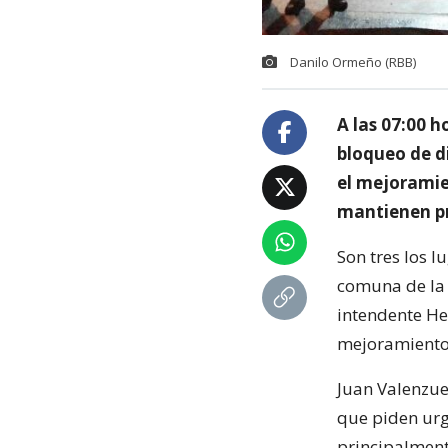
Danilo Ormeño (RBB)
A las 07:00 h
bloqueo de d
el mejoramie
mantienen pr
Son tres los 
comuna de la 
intendente He
mejoramiento 
Juan Valenzue
que piden urg
principalment