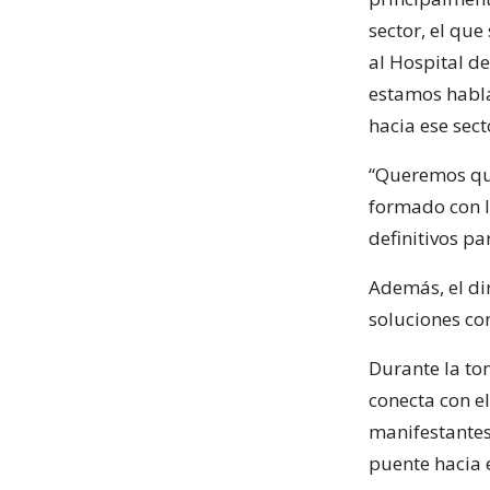
sector, el qu
al Hospital d
estamos habla
hacia ese secto
“Queremos que
formado con l
definitivos p
Además, el di
soluciones con
Durante la to
conecta con el
manifestantes
puente hacia e