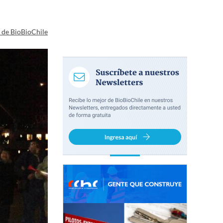
a de BioBioChile