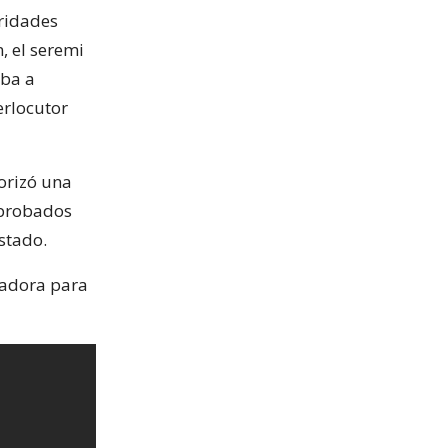
oridades
, el seremi
iba a
erlocutor
torizó una
aprobados
stado.
ladora para