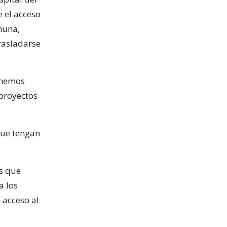
 el acceso
muna,
rasladarse
 hemos
 proyectos
que tengan
s que
a los
 acceso al