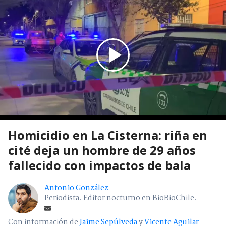
Homicidio en La Cisterna: riña en
cité deja un hombre de 29 años
fallecido con impactos de bala
Antonio González
Periodista. Editor nocturno en BioBioChile.
Con información de
Jaime Sepúlveda
y
Vicente Aguilar