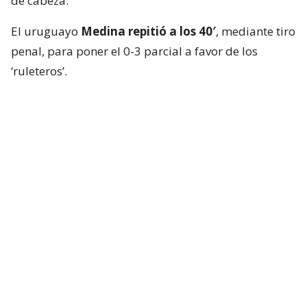
de cabeza.
El uruguayo
Medina repitió a los 40′
, mediante tiro
penal, para poner el 0-3 parcial a favor de los
‘ruleteros’.
En la única opción de riesgo que tuvo Huachipato
en la primera mitad, a lo 45+2′,
Lionel Altamirano
descontó tras una buena acción de Mario Briceño
por la banda izquierda.
El envión anímico de los ‘acereros’ no duró mucho.
Ya en el complemento, a los 51′,
Nicolás Montiel
marcó el 1-4 con un tremendo zapatazo y esfumó
cualquier opción de remontada.
Con la victoria, Everton subió al quinto puesto de la
Liga de Primera con 26 unidades. Huachipato, por