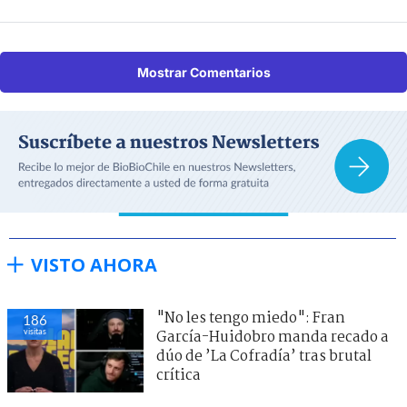
Mostrar Comentarios
VISTO AHORA
"No les tengo miedo": Fran
186
visitas
García-Huidobro manda recado a
dúo de ’La Cofradía’ tras brutal
crítica