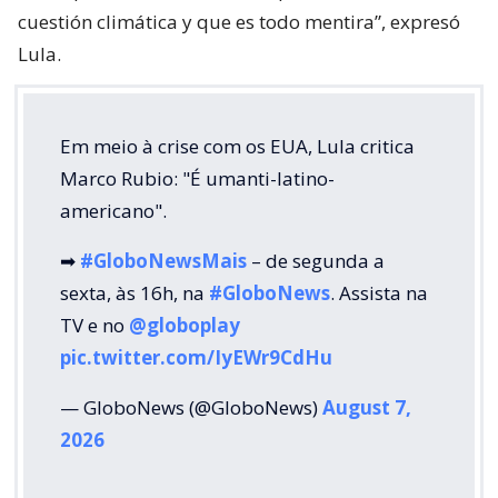
cuestión climática y que es todo mentira”, expresó
Lula.
Em meio à crise com os EUA, Lula critica
Marco Rubio: "É umanti-latino-
americano".
➡
#GloboNewsMais
– de segunda a
sexta, às 16h, na
#GloboNews
. Assista na
TV e no
@globoplay
pic.twitter.com/IyEWr9CdHu
— GloboNews (@GloboNews)
August 7,
2026