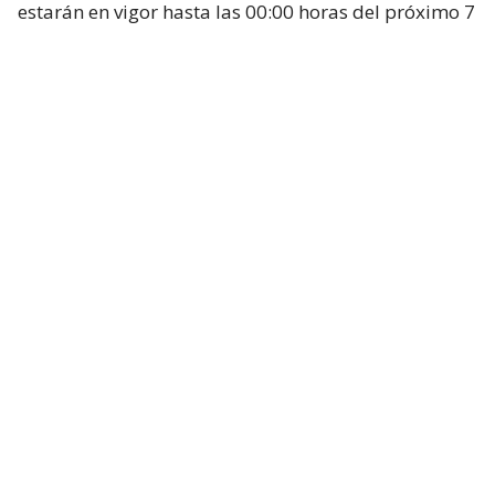
estarán en vigor hasta las 00:00 horas del próximo 7
de septiembre, salvo que cambien las
circunstancias que motivaron su adopción, es decir,
los controles italianos.
Italia decidió instaurar esos controles el sábado 1
de agosto, después de que decenas de miles de
migrantes entraran a la ciudad española
norteafricana de
Ceuta
, a pesar de que desde allí
no podían pasar a Europa.
Lee también...
España da ultimátum a Italia y
advierte con "medidas
proporcionales" si no levanta
control migratorio