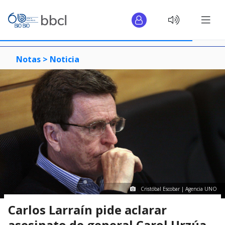
Notas >
Noticia
Cristóbal Escobar | Agencia UNO
Carlos Larraín pide aclarar
asesinato de general Carol Urzúa