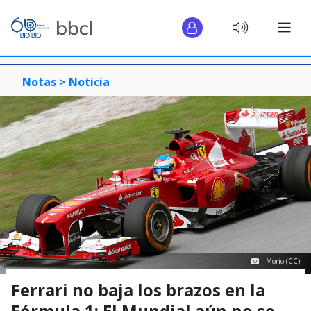
Notas >
Noticia
Morio (CC)
Ferrari no baja los brazos en la
Fórmula 1: El Mundial aún no se