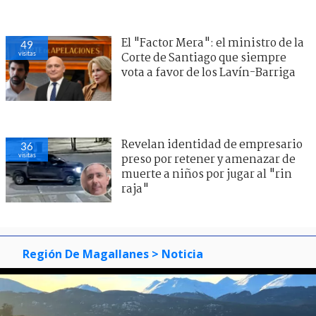
El "Factor Mera": el ministro de la
49
visitas
Corte de Santiago que siempre
vota a favor de los Lavín-Barriga
Revelan identidad de empresario
36
visitas
preso por retener y amenazar de
muerte a niños por jugar al "rin
raja"
Región De Magallanes
> Noticia