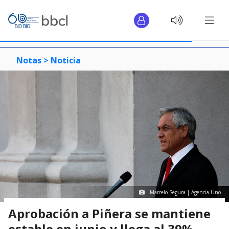
Notas >
Noticia
Marcelo Segura | Agencia Uno
Aprobación a Piñera se mantiene
estable en junio y llega al 39%