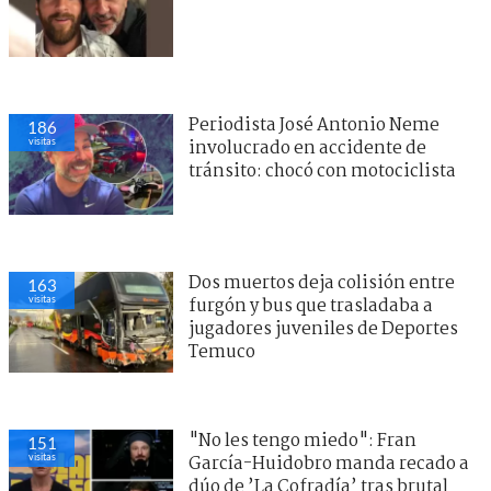
Periodista José Antonio Neme
186
visitas
involucrado en accidente de
tránsito: chocó con motociclista
Dos muertos deja colisión entre
163
visitas
furgón y bus que trasladaba a
jugadores juveniles de Deportes
Temuco
"No les tengo miedo": Fran
151
visitas
García-Huidobro manda recado a
dúo de ’La Cofradía’ tras brutal