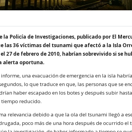
e la Policía de Investigaciones, publicado por El Merc
e las 36 víctimas del tsunami que afectó a la Isla Or
el 27 de febrero de 2010, habrían sobrevivido si se hu
a alerta oportuna.
 informe, una evacuación de emergencia en la isla habrí
segundos, lo que traduce en que, las personas que se e
odrían haber escapado en los botes y después subir hast
 tiempo reducido.
ma relevancia debido a que la ola del tsunami llegó a ese
drugada, poco más de una hora después de ocurrido el 
gún la investigación, de haber informado a tiempo se pu