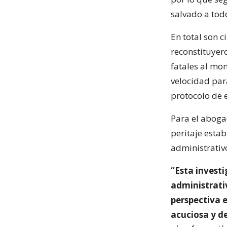
salvado a todo
En total son c
reconstituyer
fatales al mo
velocidad par
protocolo de 
Para el abogad
peritaje esta
administrativo
“Esta investi
administrati
perspectiva e
acuciosa y d