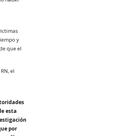
victimas
tiempo y
de que el
 RN, el
utoridades
de esta
vestigación
que por