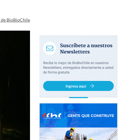
a de BioBioChile