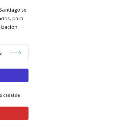
Santiago se
ados, para
lización
s
o canal de