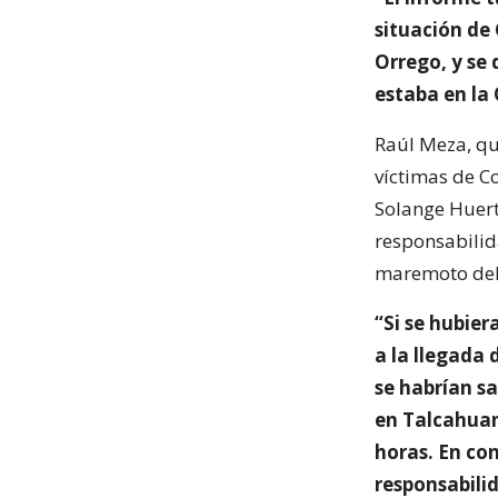
situación de
Orrego, y se 
estaba en la
Raúl Meza, qu
víctimas de Co
Solange Huert
responsabilid
maremoto del
“Si se hubie
a la llegada 
se habrían s
en Talcahuan
horas. En con
responsabili