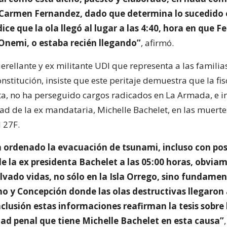
 Carmen Fernandez, dado que determina lo sucedido e
dice que la ola llegó al lugar a las 4:40, hora en que 
 Onemi, o estaba recién llegando”
, afirmó.
erellante y ex militante UDI que representa a las familia
nstitución, insiste que este peritaje demuestra que la fis
a, no ha perseguido cargos radicados en La Armada, e ins
ad de la ex mandataria, Michelle Bachelet, en las muerte
 27F.
ra ordenado la evacuación de tsunami, incluso con po
de la ex presidenta Bachelet a las 05:00 horas, obvia
alvado vidas, no sólo en la Isla Orrego, sino fundam
o y Concepción donde las olas destructivas llegaron a
clusión estas informaciones reafirman la tesis sobre 
dad penal que tiene Michelle Bachelet en esta causa”