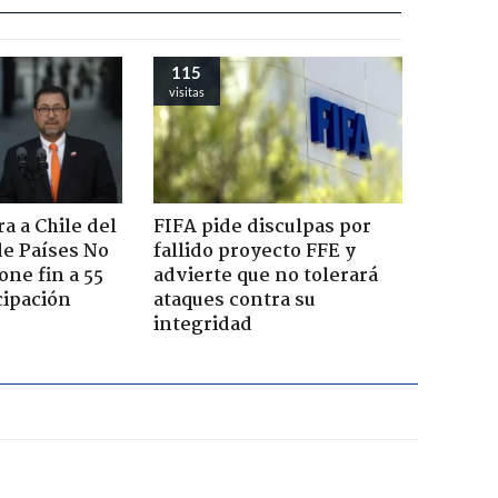
115
visitas
a a Chile del
FIFA pide disculpas por
e Países No
fallido proyecto FFE y
one fin a 55
advierte que no tolerará
cipación
ataques contra su
integridad