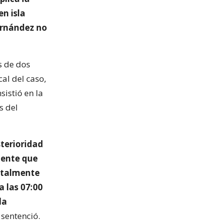
n isla
Fernández no
s de dos
cal del caso,
istió en la
s del
sterioridad
mente que
entalmente
 las 07:00
la
, sentenció.