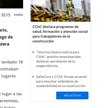
3515
visitas
CChC destaca programas de
urio,
salud, formación y atención social
para trabajadores de la
rego de
construcción
biera
"Una muy buena noticia para
Chile": gremios empresariales
a tardado 18
destacan aprobación de la
megarreforma
ncontraban
a lugares
SalfaCorp y CChC firman acuerdo
para impulsar estándares de
sostenibilidad en la construcción
 lugar a las
MÁS NOTICIAS
terremoto,
do haber