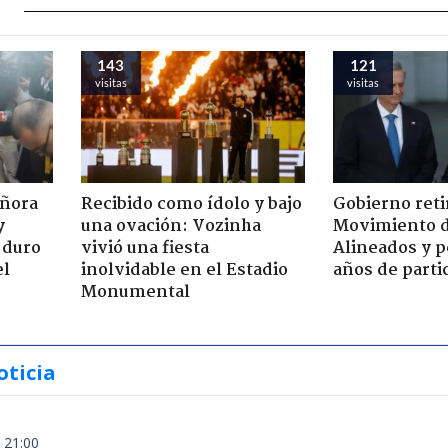
143
121
visitas
visitas
eñora
Recibido como ídolo y bajo
Gobierno retir
y
una ovación: Vozinha
Movimiento d
 duro
vivió una fiesta
Alineados y p
el
inolvidable en el Estadio
años de parti
Monumental
oticia
 21:00