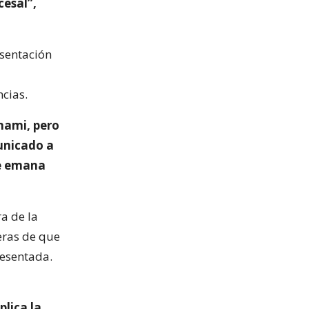
cesal”,
sentación
cias.
unami, pero
municado a
re emana
a de la
eras de que
resentada.
lica la