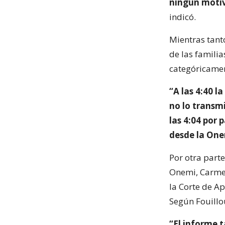
ningún motiv
indicó.
Mientras tant
de las familia
categóricamen
“A las 4:40 l
no lo transm
las 4:04 por 
desde la One
Por otra parte
Onemi, Carmen
la Corte de A
Según Fouillo
“El informe 