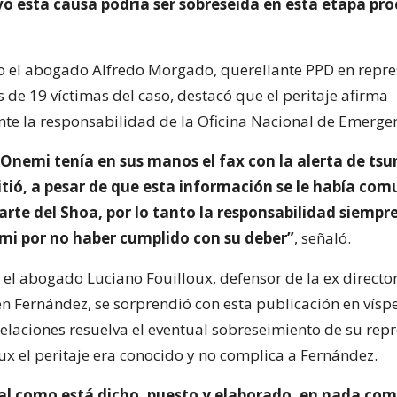
o esta causa podría ser sobreseída en esta etapa pro
o el abogado Alfredo Morgado, querellante PPD en repre
s de 19 víctimas del caso, destacó que el peritaje afirma
te la responsabilidad de la Oficina Nacional de Emergen
a Onemi tenía en sus manos el fax con la alerta de ts
itió, a pesar de que esta información se le había co
parte del Shoa, por lo tanto la responsabilidad siemp
mi por no haber cumplido con su deber”
, señaló.
 el abogado Luciano Fouilloux, defensor de la ex director
 Fernández, se sorprendió con esta publicación en vísp
pelaciones resuelva el eventual sobreseimiento de su rep
ux el peritaje era conocido y no complica a Fernández.
tal como está dicho, puesto y elaborado, en nada comp