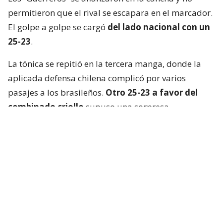
permitieron que el rival se escapara en el marcador.
El golpe a golpe se cargó
del lado nacional con un
25-23
.
La tónica se repitió en la tercera manga, donde la
aplicada defensa chilena complicó por varios
pasajes a los brasileños.
Otro 25-23 a favor del
combinado criollo
supuso una sorpresa
mayúscula en Cochabamba.
La Verdeamarela respondió con furia en el cuarto
set y, aprovechando el desgaste chileno, se quedó
con el parcial
por un claro 25-13
.
El tie break, primero que se jugaba en el torneo, no
fue apto para cardíacos. Brasil logró dos puntos de