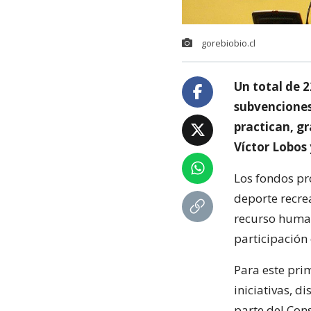
gorebiobio.cl
Un total de 2
subvenciones 
practican, gr
Víctor Lobos 
Los fondos pr
deporte recrea
recurso human
participación
Para este pri
iniciativas, 
parte del Con