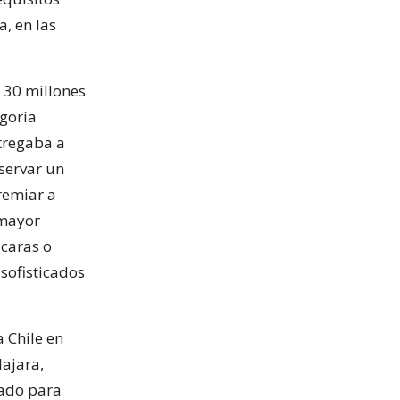
a, en las
 30 millones
goría
tregaba a
eservar un
remiar a
 mayor
 caras o
sofisticados
 Chile en
ajara,
rado para