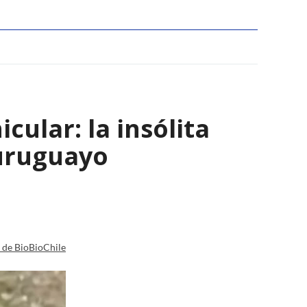
ular: la insólita
 uruguayo
a de BioBioChile