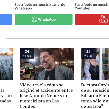
Suscríbete en nuestro canal de
Suscríbete en nuestr
Whatsapp:
Youtube:
34
32
visitas
visitas
Video revela cómo se
Doctora Corde
sta
originó el accidente entre
de su relació
y sur:
José Antonio Neme y un
Eduardo Fuen
ctadas
motociclista en Las
tenía odio y 
Condes
detestaba"