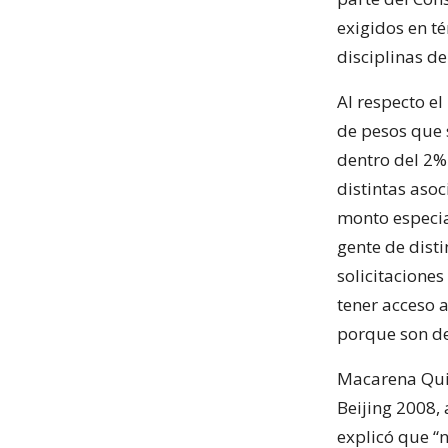
exigidos en té
disciplinas de
Al respecto e
de pesos que 
dentro del 2%
distintas aso
monto especia
gente de dist
solicitacione
tener acceso 
porque son de
Macarena Quie
Beijing 2008,
explicó que “