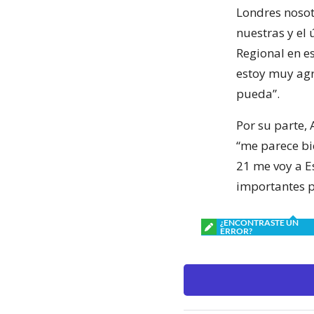
Londres nosot
nuestras y el
Regional en e
estoy muy agr
pueda”.
Por su parte,
“me parece bi
21 me voy a E
importantes p
¿ENCONTRASTE UN
ERROR?