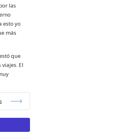
por las
ierno
 esto yo
que más
estó que
viajes. El
 muy
s