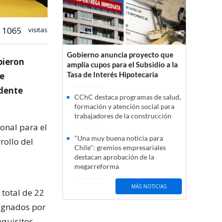
1065
visitas
Gobierno anuncia proyecto que
bieron
amplía cupos para el Subsidio a la
Tasa de Interés Hipotecaria
ue
ndente
CChC destaca programas de salud,
formación y atención social para
trabajadores de la construcción
onal para el
"Una muy buena noticia para
rollo del
Chile": gremios empresariales
destacan aprobación de la
megarreforma
MÁS NOTICIAS
total de 22
signados por
equisitos