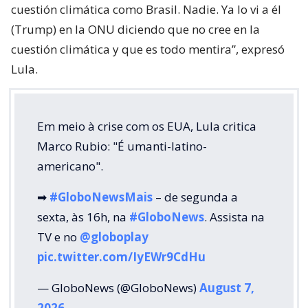
cuestión climática como Brasil. Nadie. Ya lo vi a él
(Trump) en la ONU diciendo que no cree en la
cuestión climática y que es todo mentira”, expresó
Lula.
Em meio à crise com os EUA, Lula critica
Marco Rubio: "É umanti-latino-
americano".
➡
#GloboNewsMais
– de segunda a
sexta, às 16h, na
#GloboNews
. Assista na
TV e no
@globoplay
pic.twitter.com/IyEWr9CdHu
— GloboNews (@GloboNews)
August 7,
2026