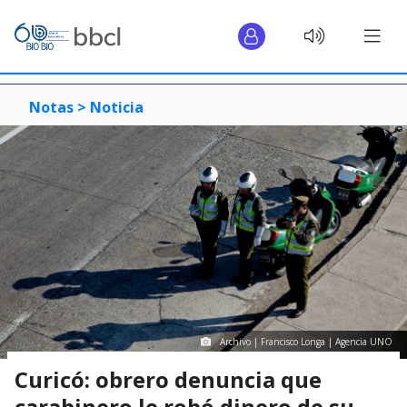
Notas >
Noticia
Archivo | Francisco Longa | Agencia UNO
Curicó: obrero denuncia que
carabinero le robó dinero de su