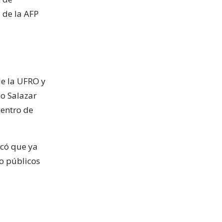
 de la AFP
de la UFRO y
co Salazar
centro de
icó que ya
o públicos