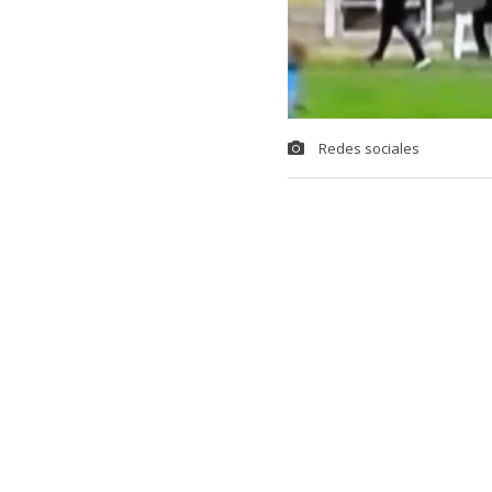
Redes sociales
Una insólita s
uruguayo,
la
ANCAP, en Mo
Resulta que s
minutos de ju
balón terminó
Montevideo.