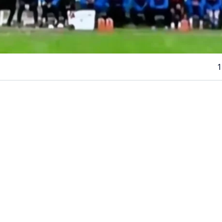
1
VER RESUMEN
ituación se vivió este sábado en la
Segunda División del
 cual generó un accidente automovilístico a las afueras 
ntevideo.
e enfrentaban
Uruguay Montevideo vs Paysandú
y a lo
ego, el jugador
Richard Núñez
despejó una pelota divid
 saliendo del pequeño estadio ubicado sobre los acceso