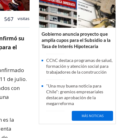
567
visitas
Gobierno anuncia proyecto que
onfirmó su
amplía cupos para el Subsidio a la
Tasa de Interés Hipotecaria
para el
CChC destaca programas de salud,
formación y atención social para
confirmado
trabajadores de la construcción
1 de julio.
"Una muy buena noticia para
ados con
Chile": gremios empresariales
 una
destacan aprobación de la
megarreforma
MÁS NOTICIAS
 es la
denta
 de