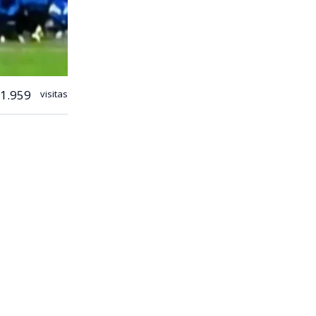
1.959
visitas
 fútbol
del Parque
s 23
ida y el
s a