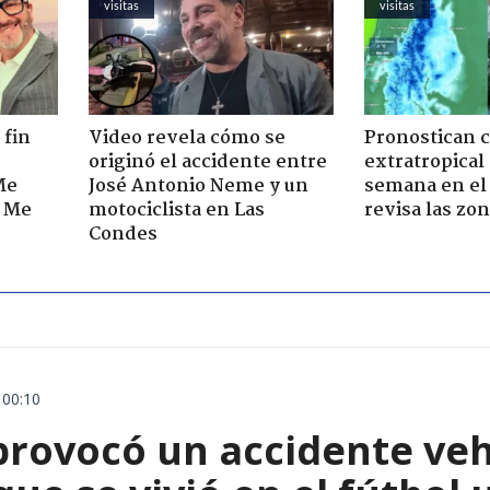
visitas
visitas
 fin
Video revela cómo se
Pronostican c
originó el accidente entre
extratropical
Me
José Antonio Neme y un
semana en el 
. Me
motociclista en Las
revisa las zo
Condes
 00:10
rovocó un accidente vehic