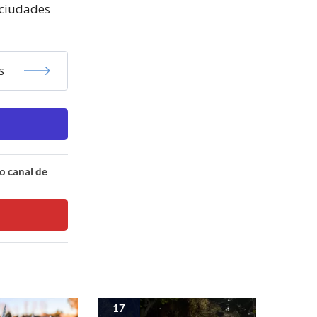
 ciudades
s
o canal de
17