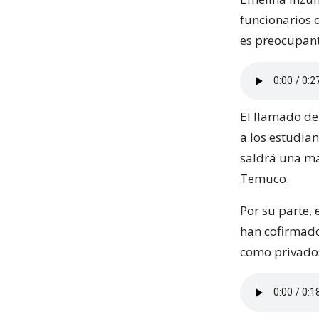
funcionarios d
es preocupant
El llamado de
a los estudia
saldrá una mar
Temuco.
Por su parte, 
han cofirmado
como privado