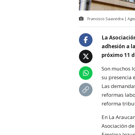
Francisco Saavedra | Age
La Asociació
adhesión a la
próximo 11 de
Son muchos lo
su presencia 
Las demandas 
reformas labor
reforma tribu
En La Araucan
Asociación de
Emelina Inzun