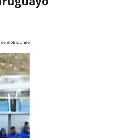
 uruguayo
a de BioBioChile