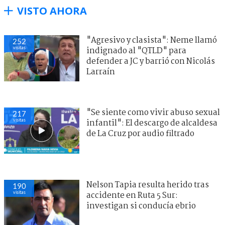
VISTO AHORA
"Agresivo y clasista": Neme llamó
252
visitas
indignado al "QTLD" para
defender a JC y barrió con Nicolás
Larraín
"Se siente como vivir abuso sexual
217
visitas
infantil": El descargo de alcaldesa
de La Cruz por audio filtrado
Nelson Tapia resulta herido tras
190
visitas
accidente en Ruta 5 Sur:
investigan si conducía ebrio