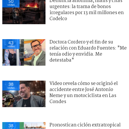
Denuncia anónima, mails y citas
50
visitas
urgentes: la trama de bonos
irregulares por 13 mil millones en
Codelco
Doctora Cordero y el fin de su
43
visitas
relación con Eduardo Fuentes: "Me
tenía odio y envidia. Me
detestaba"
Video revela cómo se originó el
38
visitas
accidente entre José Antonio
Neme y un motociclista en Las
Condes
Pronostican ciclón extratropical
38