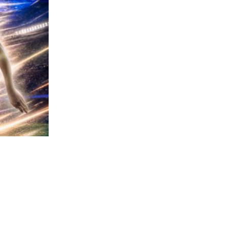
2503
visitas
lemán para