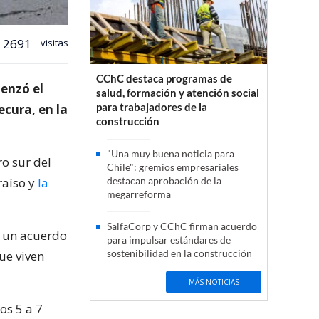
2691
visitas
CChC destaca programas de
enzó el
salud, formación y atención social
para trabajadores de la
ecura, en la
construcción
"Una muy buena noticia para
ro sur del
Chile": gremios empresariales
raíso y
la
destacan aprobación de la
megarreforma
SalfaCorp y CChC firman acuerdo
a un acuerdo
para impulsar estándares de
sostenibilidad en la construcción
ue viven
MÁS NOTICIAS
os 5 a 7