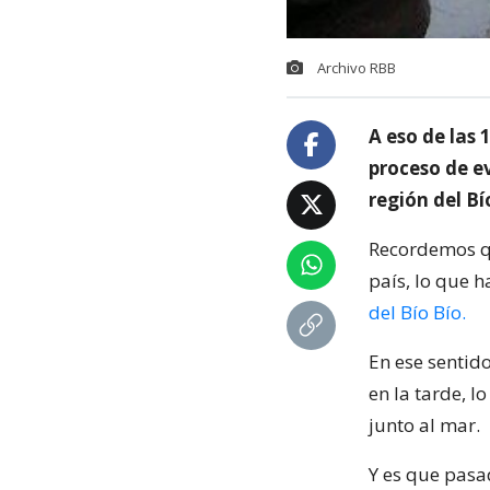
Archivo RBB
A eso de las
proceso de e
región del Bí
Recordemos qu
país, lo que 
del Bío Bío.
En ese sentid
en la tarde, l
junto al mar.
Y es que pasad