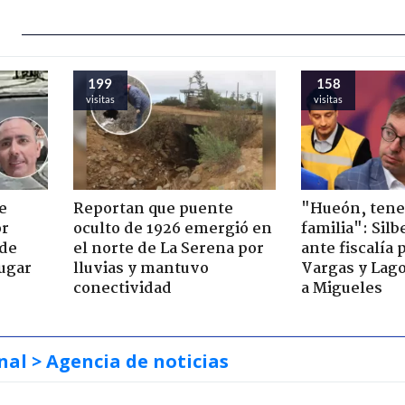
199
158
visitas
visitas
e
Reportan que puente
"Hueón, ten
or
oculto de 1926 emergió en
familia": Silb
 de
el norte de La Serena por
ante fiscalía 
jugar
lluvias y mantuvo
Vargas y Lag
conectividad
a Migueles
nal
> Agencia de noticias