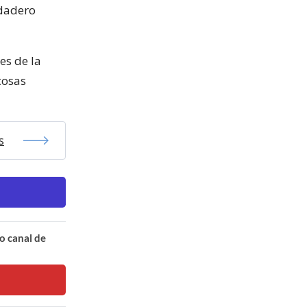
rdadero
es de la
cosas
s
o canal de