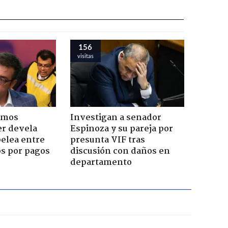
156
visitas
emos
Investigan a senador
er devela
Espinoza y su pareja por
pelea entre
presunta VIF tras
os por pagos
discusión con daños en
departamento