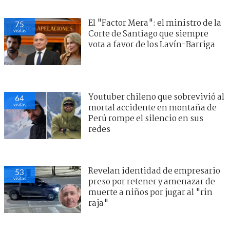
El "Factor Mera": el ministro de la
75
visitas
Corte de Santiago que siempre
vota a favor de los Lavín-Barriga
Youtuber chileno que sobrevivió al
64
visitas
mortal accidente en montaña de
Perú rompe el silencio en sus
redes
Revelan identidad de empresario
53
visitas
preso por retener y amenazar de
muerte a niños por jugar al "rin
raja"