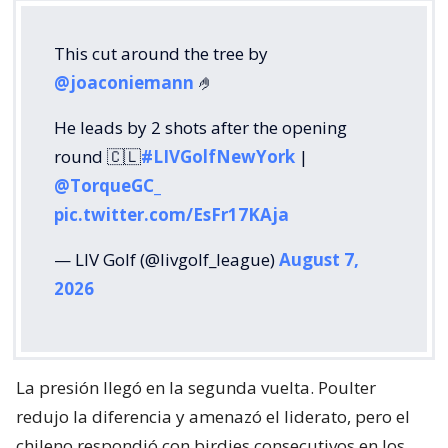
This cut around the tree by
@joaconiemann
🤌
He leads by 2 shots after the opening
round 🇨🇱
#LIVGolfNewYork
|
@TorqueGC_
pic.twitter.com/EsFr17KAja
— LIV Golf (@livgolf_league)
August 7,
2026
La presión llegó en la segunda vuelta. Poulter
redujo la diferencia y amenazó el liderato, pero el
chileno respondió con birdies consecutivos en los