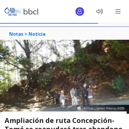
Notas >
Noticia
Archivo | Fabián Polanco (RBB)
Ampliación de ruta Concepción-
Tomé se reanudará tras abandono