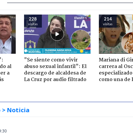
228
214
visitas
visitas
":
"Se siente como vivir
Mariana di Gi
do al
abuso sexual infantil": El
carrera al Os
er a
descargo de alcaldesa de
especializado
ás
La Cruz por audio filtrado
como una de l
o
> Noticia
9:30