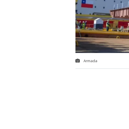
Armada
Con la tradici
la construcc
proyecto Escot
(ASMAR) en s