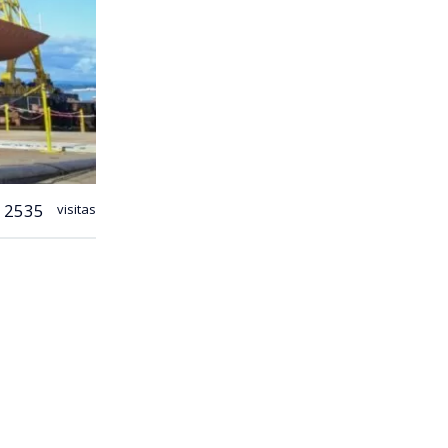
2535
visitas
o,
se inició
ósito
del
rmada
o Bío
.