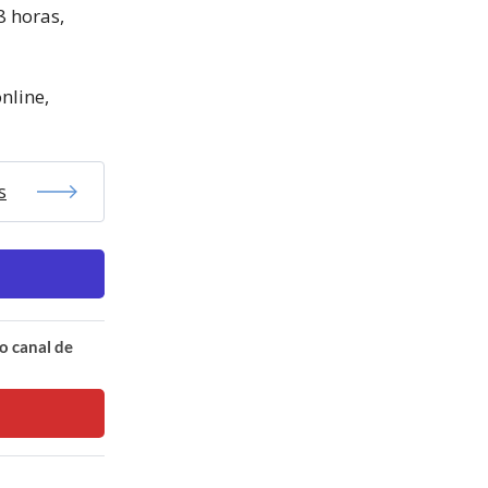
8 horas,
nline,
s
o canal de