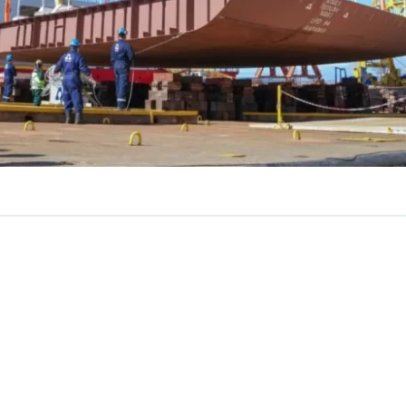
VER RESUMEN
onal puesta de la quilla, base central de la base del casc
ión del LPD-94 “Rapa Nui”, segundo buque multiprop
illón IV
que desarrolla Astilleros y Maestranzas de la A
u Planta Industrial de Talcahuano
, en la
región del Bí