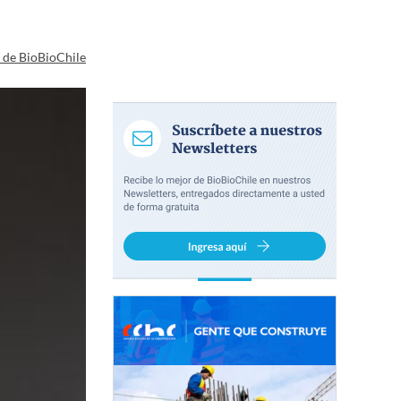
a de BioBioChile