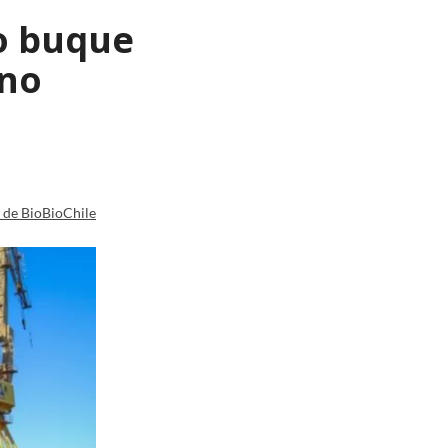
o buque
ano
a de BioBioChile