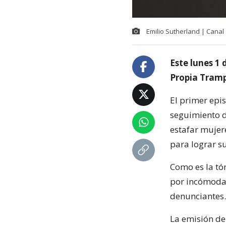
Emilio Sutherland | Canal
Este lunes 1
Propia Tram
El primer epi
seguimiento d
estafar mujer
para lograr s
Como es la tó
por incómodas
denunciantes.
La emisión de