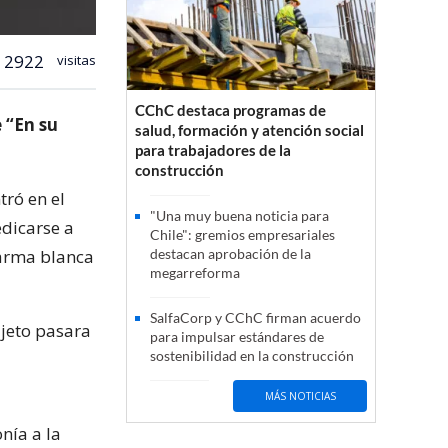
2922
visitas
CChC destaca programas de
 “En su
salud, formación y atención social
para trabajadores de la
construcción
tró en el
"Una muy buena noticia para
dicarse a
Chile": gremios empresariales
 arma blanca
destacan aprobación de la
megarreforma
SalfaCorp y CChC firman acuerdo
ujeto pasara
para impulsar estándares de
sostenibilidad en la construcción
MÁS NOTICIAS
nía a la