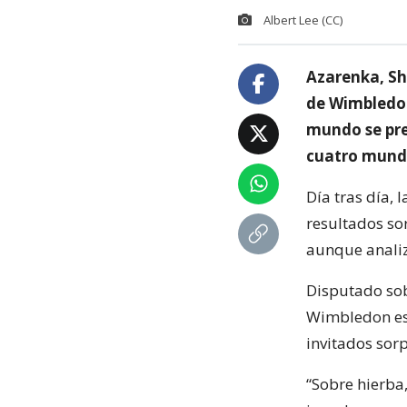
Albert Lee (CC)
Azarenka, Sh
de Wimbledon
mundo se pre
cuatro mund
Día tras día,
resultados sor
aunque anali
Disputado sob
Wimbledon es 
invitados sor
“Sobre hierba