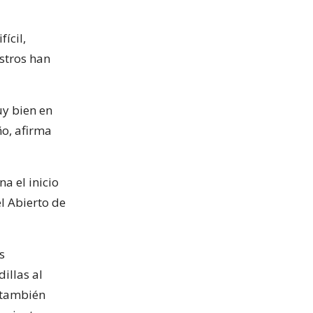
ícil,
stros han
y bien en
ño, afirma
a el inicio
l Abierto de
s
illas al
 también