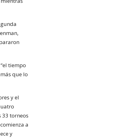
 mientras
segunda
 Henman,
epararon
 “el tiempo
 más que lo
ores y el
cuatro
s 33 torneos
s comienza a
jece y