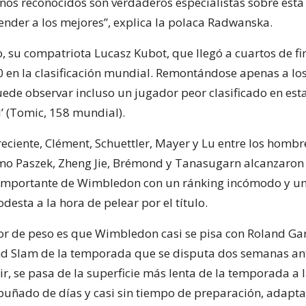
os reconocidos son verdaderos especialistas sobre esta 
nder a los mejores”, explica la polaca Radwanska.
 su compatriota Lucasz Kubot, que llegó a cuartos de fi
0 en la clasificación mundial. Remontándose apenas a los
uede observar incluso un jugador peor clasificado en esta
l’ (Tomic, 158 mundial).
eciente, Clément, Schuettler, Mayer y Lu entre los hombre
mo Paszek, Zheng Jie, Brémond y Tanasugarn alcanzaron
 importante de Wimbledon con un ránking incómodo y u
esta a la hora de pelear por el título.
tor de peso es que Wimbledon casi se pisa con Roland Gar
 Slam de la temporada que se disputa dos semanas ante
ir, se pasa de la superficie más lenta de la temporada a 
puñado de días y casi sin tiempo de preparación, adapta