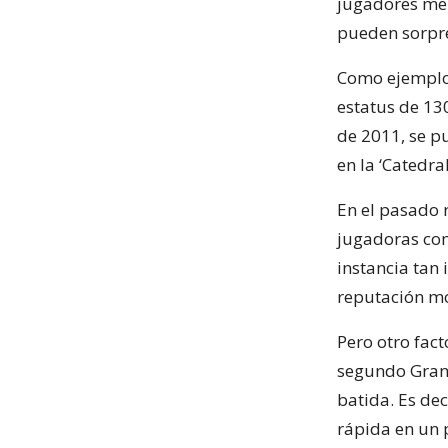
jugadores men
pueden sorpre
Como ejemplo,
estatus de 13
de 2011, se p
en la ‘Catedra
En el pasado r
jugadoras co
instancia tan
reputación mod
Pero otro fac
segundo Grand
batida. Es dec
rápida en un 