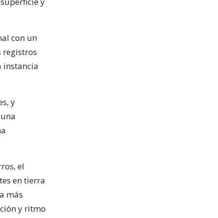
superficie y
nal con un
 registros
 instancia
s, y
 una
na
ros, el
s en tierra
la más
ción y ritmo