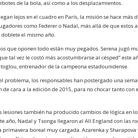
rebotes de la bola, así como a los desplazamientos.
legan lejos en el cuadro en París, la misión se hace más dif
jugadores como Federer o Nadal, más allá de que estos a
 doblete el mismo año.
eos que oponen todo están muy pegados. Serena jugó mu
que tal vez le costó más acostumbrarse al césped” este a
toglou, entrenador de la campeona estadounidense.
el problema, los responsables han postergado una seman
de cara a la edición de 2015, para no chocar tanto con e
las lesiones también ha producido cambios de lógica en lo
te año, Nadal y Tsonga llegaron al All England con las rod
na primavera boreal muy cargada. Azarenka y Sharapova