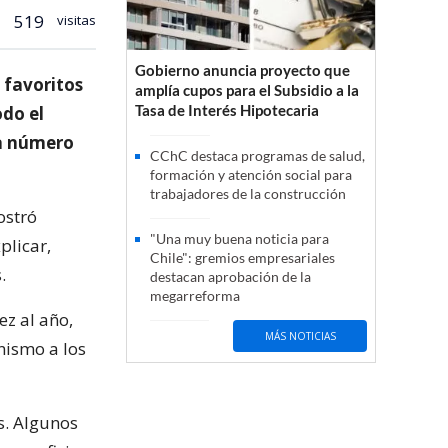
519
visitas
Gobierno anuncia proyecto que
 favoritos
amplía cupos para el Subsidio a la
Tasa de Interés Hipotecaria
do el
la número
CChC destaca programas de salud,
formación y atención social para
trabajadores de la construcción
ostró
"Una muy buena noticia para
plicar,
Chile": gremios empresariales
.
destacan aprobación de la
megarreforma
ez al año,
MÁS NOTICIAS
nismo a los
s. Algunos