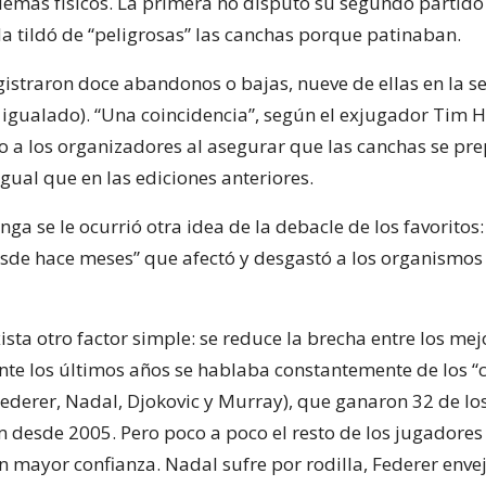
lemas físicos. La primera no disputó su segundo partido
a tildó de “peligrosas” las canchas porque patinaban.
registraron doce abandonos o bajas, nueve de ellas en la 
 igualado). “Una coincidencia”, según el exjugador Tim
o a los organizadores al asegurar que las canchas se pr
gual que en las ediciones anteriores.
nga se le ocurrió otra idea de la debacle de los favoritos:
sde hace meses” que afectó y desgastó a los organismos
xista otro factor simple: se reduce la brecha entre los mej
nte los últimos años se hablaba constantemente de los “
Federer, Nadal, Djokovic y Murray), que ganaron 32 de lo
 desde 2005. Pero poco a poco el resto de los jugadore
n mayor confianza. Nadal sufre por rodilla, Federer enve