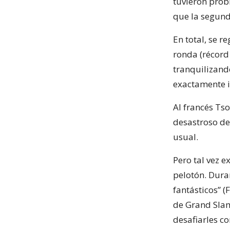
tuvieron prob
que la segund
En total, se 
ronda (récord
tranquilizand
exactamente i
Al francés Tso
desastroso de
usual.
Pero tal vez e
pelotón. Dura
fantásticos” (
de Grand Slam
desafiarles co