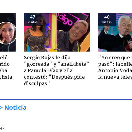
47
40
visitas
visitas
veló
Sergio Rojas le dijo
"Yo creo que
rido
"gorreada" y "analfabeta"
pasó": la ref
aba
a Pamela Díaz y ella
Antonio Voda
clista
contestó: "Después pide
la nueva tele
disculpas"
> Noticia
:47