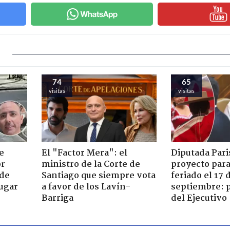
74
65
visitas
visitas
e
El "Factor Mera": el
Diputada Pari
or
ministro de la Corte de
proyecto para
 de
Santiago que siempre vota
feriado el 17 
jugar
a favor de los Lavín-
septiembre: 
Barriga
del Ejecutivo