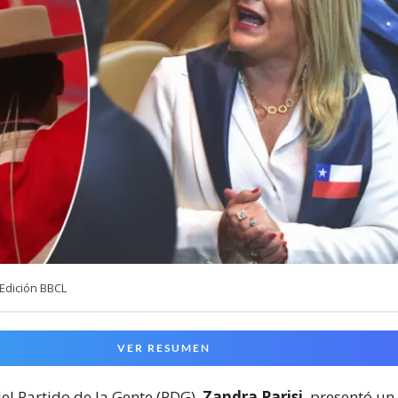
Edición BBCL
VER RESUMEN
el Partido de la Gente (PDG),
Zandra Parisi
, presentó un