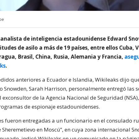
be
exanalista de inteligencia estadounidense Edward S
itudes de asilo a más de 19 países, entre ellos Cuba, 
ragua, Brasil, China, Rusia, Alemania y Francia,
asegu
aks
.
idos anteriores a Ecuador e Islandia, Wikileaks dijo qu
aso Snowden, Sarah Harrison, personalmente entregó las s
 exconsultor de la Agencia Nacional de Seguridad (NSA),
rogramas de espionaje estadounidenses.
es fueron entregadas a un funcionario en el consulado ru
 Sheremetievo en Moscú”, en cuya zona internacional S
queado, indicó Wikileaks en un comunicado en la págin