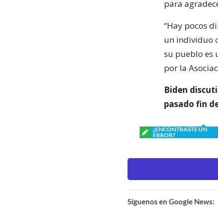
para agradece
“Hay pocos di
un individuo 
su pueblo es 
por la Asociac
Biden discut
pasado fin d
¿ENCONTRASTE UN
ERROR?
Síguenos en Google News: