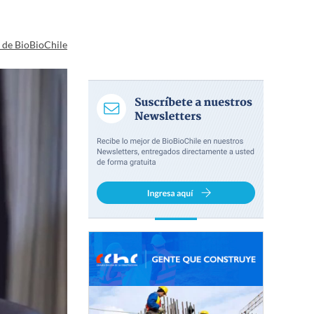
a de BioBioChile