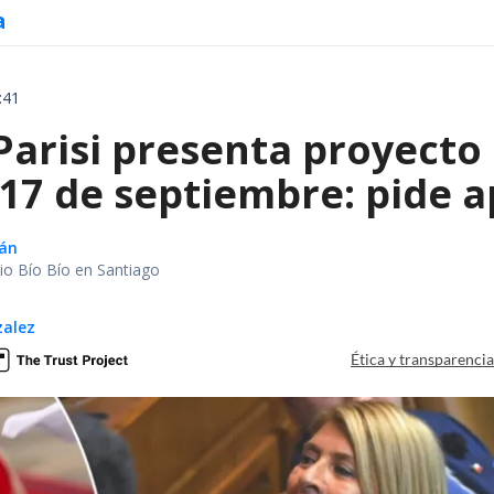
a
:41
Parisi presenta proyecto
 17 de septiembre: pide a
lán
io Bío Bío en Santiago
zalez
Ética y transparenci