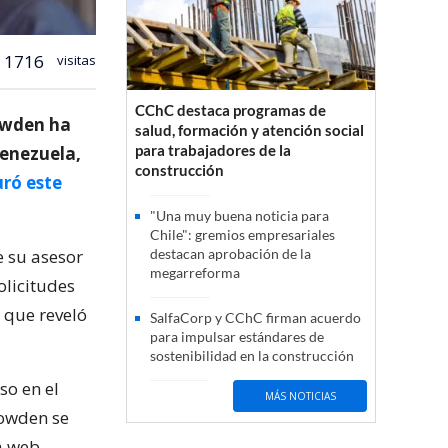
1716
visitas
CChC destaca programas de
nowden ha
salud, formación y atención social
para trabajadores de la
Venezuela,
construcción
ró este
"Una muy buena noticia para
Chile": gremios empresariales
e su asesor
destacan aprobación de la
megarreforma
olicitudes
 que reveló
SalfaCorp y CChC firman acuerdo
para impulsar estándares de
sostenibilidad en la construcción
so en el
MÁS NOTICIAS
nowden se
a web.