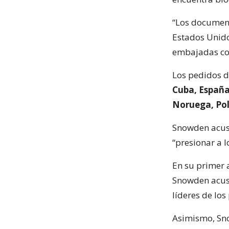
“Los document
Estados Unido
embajadas con
Los pedidos d
Cuba, España,
Noruega, Pol
Snowden acusó
“presionar a l
En su primer
Snowden acusó
líderes de los
Asimismo, Sno