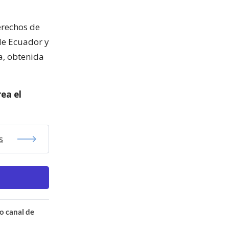
erechos de
de Ecuador y
a, obtenida
ea el
s
o canal de