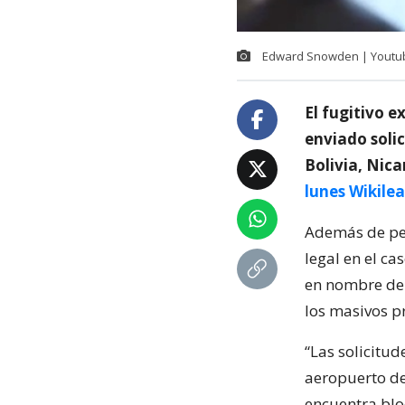
Edward Snowden | Youtu
El fugitivo 
enviado solic
Bolivia, Nica
lunes Wikile
Además de ped
legal en el c
en nombre del
los masivos p
“Las solicitud
aeropuerto de
encuentra blo