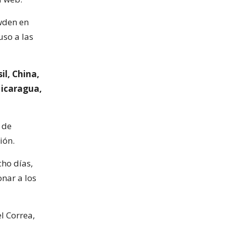
wden en
uso a las
il, China,
Nicaragua,
 de
ión.
ho días,
nar a los
l Correa,