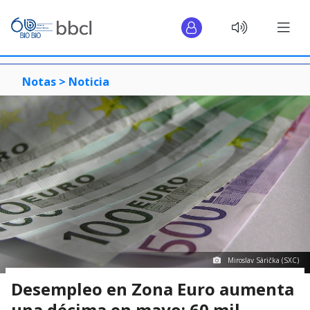
Notas >
Noticia
Miroslav Sárička (SXC)
Desempleo en Zona Euro aumenta
una décima en mayo: 60 mil