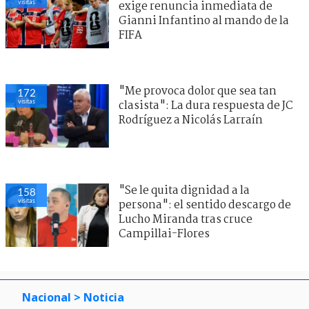
visitas
exige renuncia inmediata de
Gianni Infantino al mando de la
FIFA
"Me provoca dolor que sea tan
172
visitas
clasista": La dura respuesta de JC
Rodríguez a Nicolás Larraín
"Se le quita dignidad a la
158
visitas
persona": el sentido descargo de
Lucho Miranda tras cruce
Campillai-Flores
Nacional
> Noticia