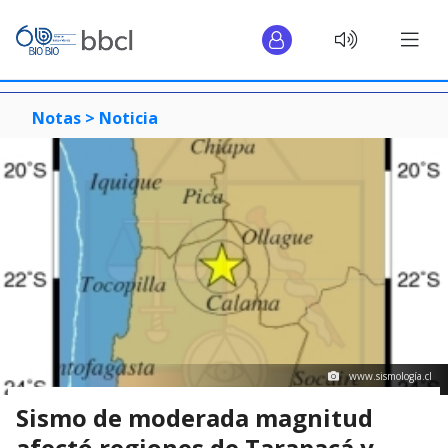
Notas >
Noticia
www.sismología.cl
Sismo de moderada magnitud
afectó regiones de Tarapacá y