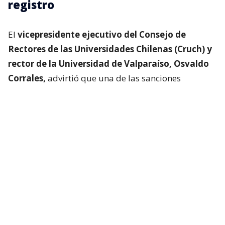
registro
El
vicepresidente ejecutivo del Consejo de
Rectores de las Universidades Chilenas (Cruch) y
rector de la Universidad de Valparaíso, Osvaldo
Corrales,
advirtió que una de las sanciones
contempladas por el proyecto —la pérdida del
acceso a la gratuidad— podría generar efectos
contrarios a los que busca la iniciativa.
“La medida, en nuestra opinión, puede generar una
exclusión económica, deserción y debilitamiento de
la reinserción, produciendo incluso efectos
contrarios a aquellos que se buscan”, señaló.
Lee también...