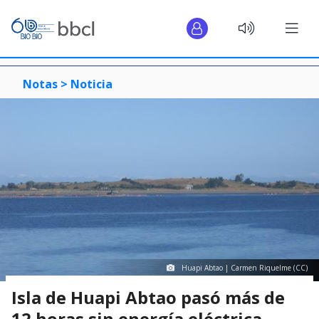
Notas >
Noticia
Huapi Abtao | Carmen Riquelme (CC)
Isla de Huapi Abtao pasó más de
12 horas sin energía eléctrica