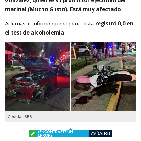
González, quien es su productor ejecutivo del
matinal (Mucho Gusto). Está muy afectado
”.
Además, confirmó que el periodista
registró 0,0 en
el test de alcoholemia
.
Cedidas RBB
¿ENCONTRASTE UN
AVÍSANOS
ERROR?