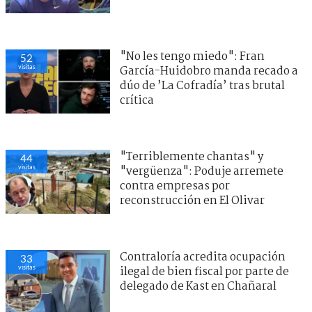
"No les tengo miedo": Fran
52
visitas
García-Huidobro manda recado a
dúo de ’La Cofradía’ tras brutal
crítica
"Terriblemente chantas" y
44
visitas
"vergüenza": Poduje arremete
contra empresas por
reconstrucción en El Olivar
Contraloría acredita ocupación
33
visitas
ilegal de bien fiscal por parte de
delegado de Kast en Chañaral