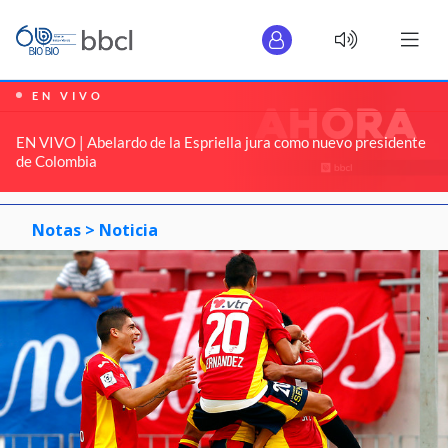
EN VIVO
EN VIVO | Abelardo de la Espriella jura como nuevo presidente
de Colombia
Notas >
Noticia