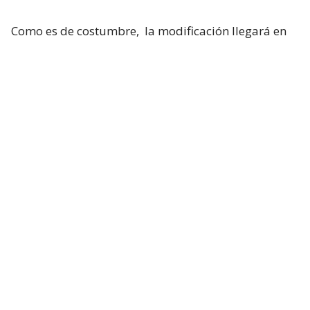
Como es de costumbre,
la modificación llegará en
septiembre, específicamente el día 5
. El
mencionado decreto indica lo siguiente:
“
A contar de las 24 horas del primer
sábado del mes de septiembre de 2026
y
hasta las 24 horas del primer sábado del
mes de abril de 2027,
se adelantará la
hora oficial en 60 minutos
“.
Es así que, cuando el reloj pase de las 23:59 horas,