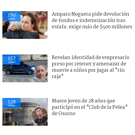
Amparo Noguera pide devolución
290
visitas
de fondos e indemnización tras
estafa: exige más de $500 millones
Revelan identidad de empresario
157
visitas
preso por retener y amenazar de
muerte a niños por jugar al "rin
raja"
Muere joven de 28 años que
128
visitas
participó en el "Club de la Pelea"
de Osorno