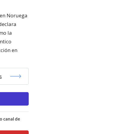
o en Noruega
declara
mo la
ntico
ción en
s
o canal de