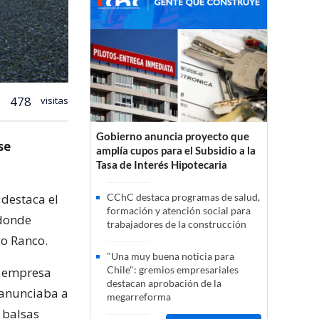
478
visitas
Gobierno anuncia proyecto que
se
amplía cupos para el Subsidio a la
Tasa de Interés Hipotecaria
 destaca el
CChC destaca programas de salud,
formación y atención social para
 donde
trabajadores de la construcción
go Ranco.
"Una muy buena noticia para
Chile": gremios empresariales
a empresa
destacan aprobación de la
 anunciaba a
megarreforma
s balsas