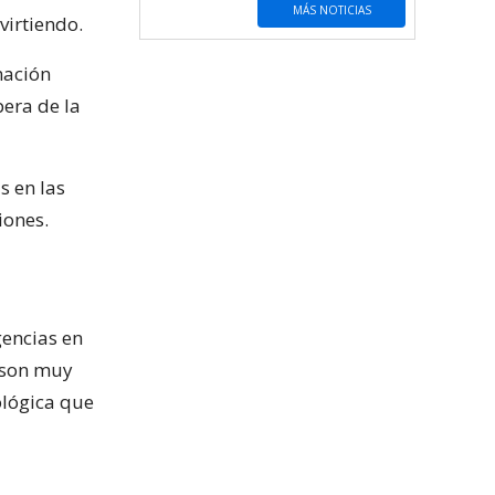
MÁS NOTICIAS
virtiendo.
mación
pera de la
 en las
iones.
gencias en
, son muy
ológica que