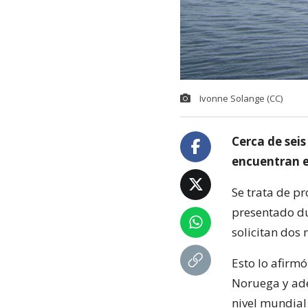
Ivonne Solange (CC)
Cerca de seis
encuentran e
Se trata de pr
presentado du
solicitan dos
Esto lo afirm
Noruega y ade
nivel mundial 