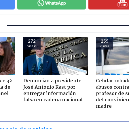
272
255
visitas
visitas
ce 32
Denuncian a presidente
Celular robad
ia de
José Antonio Kast por
abusos contra
anel
entregar información
profesor de s
falsa en cadena nacional
del convivien
madre