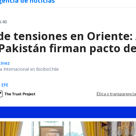
gencia de noticias
6:40
e tensiones en Oriente: 
 Pakistán firman pacto d
tínez
ea Internacional en BioBioChile
 EFE
Ética y transparenci