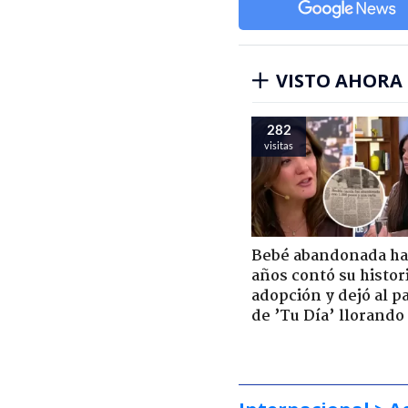
VISTO AHORA
282
visitas
Bebé abandonada ha
años contó su histor
adopción y dejó al p
de ’Tu Día’ llorando