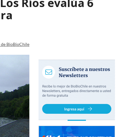
Los Ríos evalúa 6
ura
a de BioBioChile