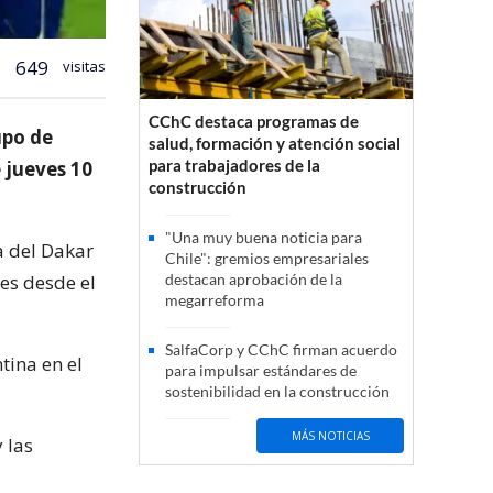
649
visitas
CChC destaca programas de
upo de
salud, formación y atención social
para trabajadores de la
 jueves 10
construcción
"Una muy buena noticia para
a del Dakar
Chile": gremios empresariales
les desde el
destacan aprobación de la
megarreforma
SalfaCorp y CChC firman acuerdo
tina en el
para impulsar estándares de
sostenibilidad en la construcción
MÁS NOTICIAS
 las