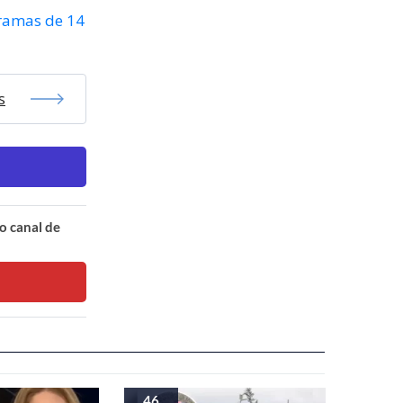
gramas de 14
s
o canal de
46