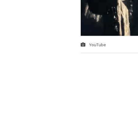
YouTube
Cristóbal Bri
Falsos y Fot
de proyectos 
los estilos q
profundizado 
“El metal lo 