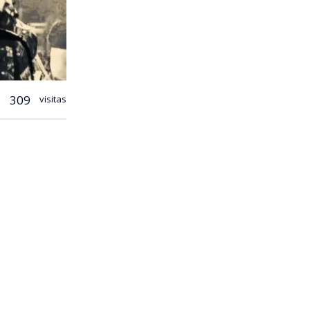
309
visitas
o
Ases
o catálogo
orda uno de
 no había
ños”
, explica