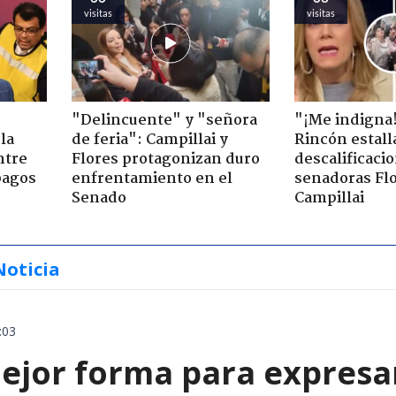
visitas
visitas
"Delincuente" y "señora
"¡Me indigna
la
de feria": Campillai y
Rincón estall
ntre
Flores protagonizan duro
descalificaci
pagos
enfrentamiento en el
senadoras Flo
Senado
Campillai
Noticia
:03
ejor forma para expresa