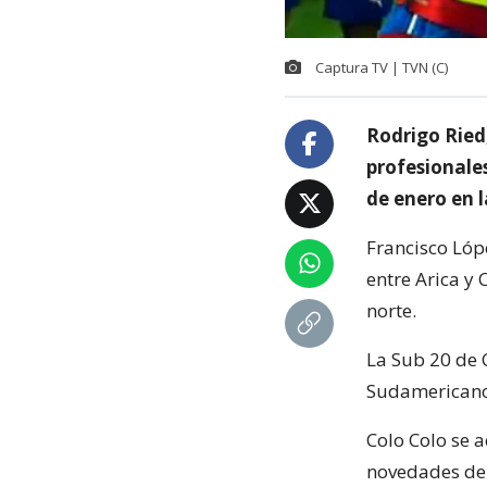
Captura TV | TVN (C)
Rodrigo Ried
profesionale
de enero en l
Francisco Lóp
entre Arica y 
norte.
La Sub 20 de C
Sudamericano
Colo Colo se a
novedades del