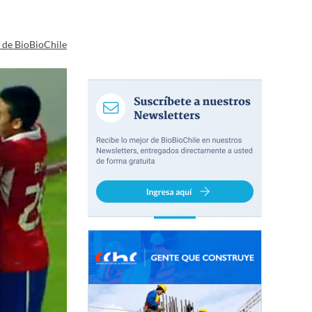
a de BioBioChile