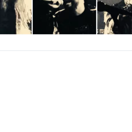
VER RESUMEN
ceño
, el multifacético compositor detrás de bandas com
her Muckers
, entre otras, sumó una nueva era en su vast
musicales. Se trata de
Navaja
, banda donde esta vez ab
ue lo acompañaron desde su adolescencia, pero en el que
hasta ahora: el
heavy metal
.
tuve en pausa, o bloqueado quizás, durante casi 20 a