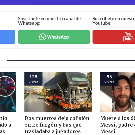
Suscríbete en nuestro canal de
Suscríbete en nuestr
Whatsapp:
Youtube:
118
92
visitas
visitas
nio
Dos muertos deja colisión
Muere a los 6
ido a
entre furgón y bus que
Messi, padre 
ras
trasladaba a jugadores
Messi