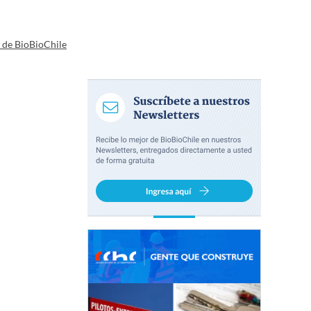
a de BioBioChile