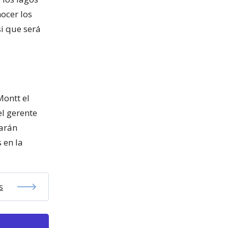
ocer los
i que será
Montt el
el gerente
tarán
 en la
s