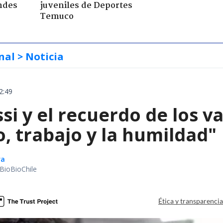
ndes
juveniles de Deportes
Temuco
nal
> Noticia
2:49
si y el recuerdo de los v
o, trabajo y la humildad"
ra
BioBioChile
Ética y transparenci