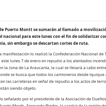
e Puerto Montt se sumarán al llamado a movilizació
l nacional para este lunes con el fin de solidarizar co
nía, sin embargo se descartan cortes de ruta.
a manifestación lo realizó la Confederación Nacional de
 este lunes 7 de enero en repudio a los atentados incend
en la zona de La Araucanía, la cual se llevará a cabo entre
donde se busca que todos los camioneros desde Iquique a
en las carreteras en señal de repudio a los actos de terr
están siendo objeto.
lo señalado por el presidente de la Asociación de Dueño
erto Montt , Fernando Binder, la capital de la región de