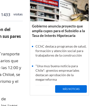
1433
visitas
Gobierno anuncia proyecto que
n del
amplía cupos para el Subsidio a la
Tasa de Interés Hipotecaria
n sus pares
CChC destaca programas de salud,
formación y atención social para
 Transporte
trabajadores de la construcción
iarios que
"Una muy buena noticia para
 las 12:00 y
Chile": gremios empresariales
 Chiloé, se
destacan aprobación de la
megarreforma
orismo y el
MÁS NOTICIAS
s de
 los lagos