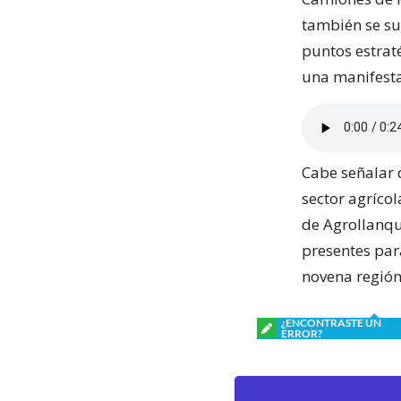
también se su
puntos estrat
una manifestac
Cabe señalar q
sector agrícol
de Agrollanqu
presentes par
novena región
¿ENCONTRASTE UN
ERROR?