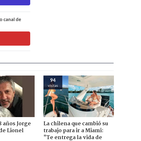
o canal de
91
visitas
8 años Jorge
La chilena que cambió su
de Lionel
trabajo para ir a Miami:
"Te entrega la vida de