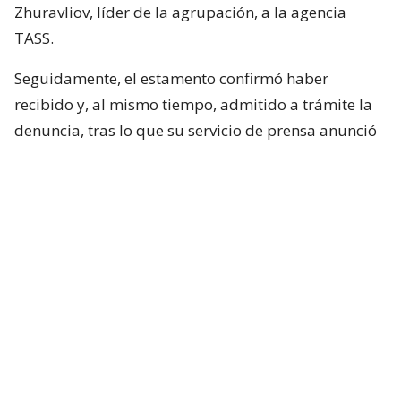
Zhuravliov, líder de la agrupación, a la agencia
TASS.
Seguidamente, el estamento confirmó haber
recibido y, al mismo tiempo, admitido a trámite la
denuncia, tras lo que su servicio de prensa anunció
que la estudiará el próximo lunes a las 10 de la
mañana.
Las listas electorales de Yábloko, partido fundado
en 1993, para los comicios de septiembre habían
sido aprobadas por la Comisión Electoral Central
(CEC). “Exigimos que se anule el registro de todos los
candidatos a diputado”, insistió Zhuravliov.
La demanda es similar a la que Ródina presentó el mes
pasado en la región noroccidental de Carelia, y que