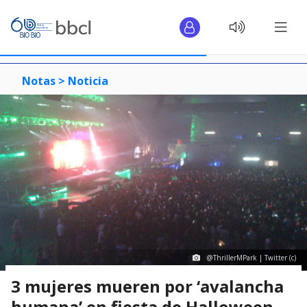
Notas >
Noticia
@ThrillerMPark | Twitter (c)
3 mujeres mueren por ‘avalancha
humana’ en fiesta de Halloween