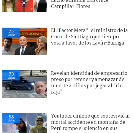
Lucho Miranda tras cruce
Campillai-Flores
El "Factor Mera": el ministro de la
75
visitas
Corte de Santiago que siempre
vota a favor de los Lavín-Barriga
Revelan identidad de empresario
73
visitas
preso por retener y amenazar de
muerte a niños por jugar al "rin
raja"
Youtuber chileno que sobrevivió al
58
visitas
mortal accidente en montaña de
Perú rompe el silencio en sus