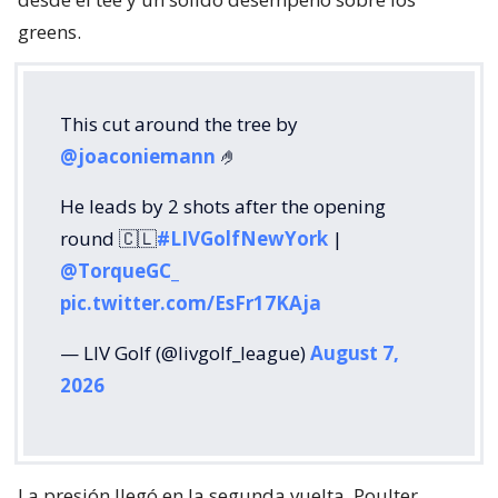
greens.
This cut around the tree by
@joaconiemann
🤌
He leads by 2 shots after the opening
round 🇨🇱
#LIVGolfNewYork
|
@TorqueGC_
pic.twitter.com/EsFr17KAja
— LIV Golf (@livgolf_league)
August 7,
2026
La presión llegó en la segunda vuelta. Poulter