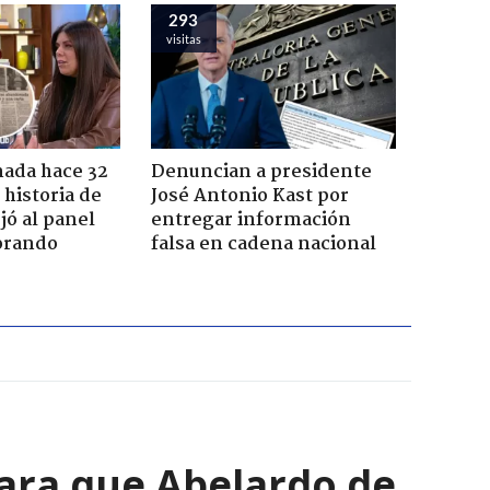
293
visitas
ada hace 32
Denuncian a presidente
 historia de
José Antonio Kast por
jó al panel
entregar información
lorando
falsa en cadena nacional
para que Abelardo de