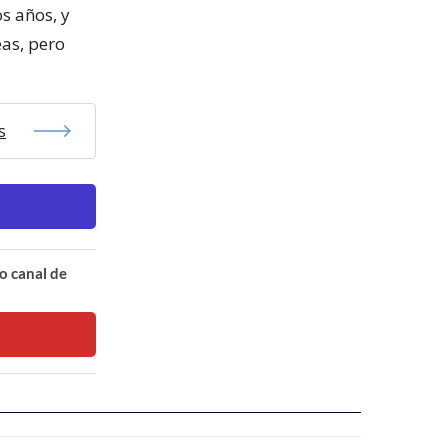
s años, y
eas, pero
s
o canal de