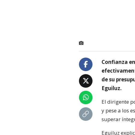
Confianza en
efectivament
de su presupu
Eguiluz.
El dirigente 
y pese a los 
superar íntegr
Eguiluz explic