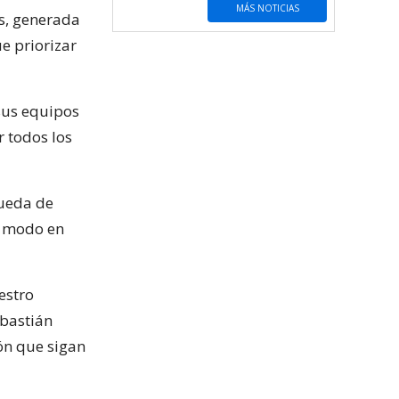
MÁS NOTICIAS
is, generada
e priorizar
sus equipos
 todos los
queda de
e modo en
estro
ebastián
ión que sigan