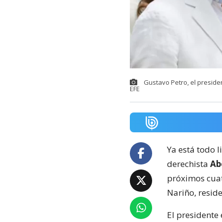
Gustavo Petro, el preside
EFE
Ya está todo l
derechista
Abe
próximos cuat
Nariño, resid
El presidente 