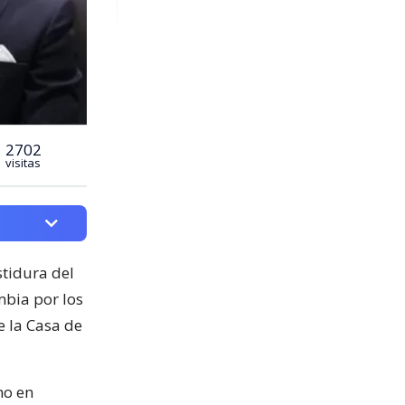
2702
visitas
stidura del
mbia por los
de la Casa de
no en