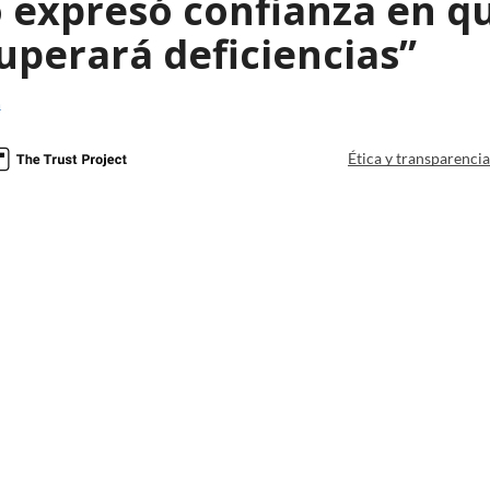
o expresó confianza en qu
uperará deficiencias”
a
Ética y transparenci