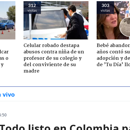
312
303
visitas
visitas
Celular robado destapa
Bebé abandon
lcar
abusos contra niña de un
años contó su
as o
profesor de su colegio y
adopción y de
 y
del conviviente de su
de ’Tu Día’ l
madre
n vivo
5:50
 Todo listo en Colombia 