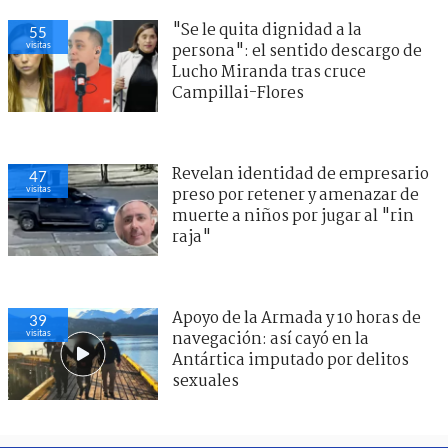
"Se le quita dignidad a la
55
visitas
persona": el sentido descargo de
Lucho Miranda tras cruce
Campillai-Flores
Revelan identidad de empresario
47
visitas
preso por retener y amenazar de
muerte a niños por jugar al "rin
raja"
Apoyo de la Armada y 10 horas de
39
visitas
navegación: así cayó en la
Antártica imputado por delitos
sexuales