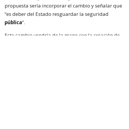
propuesta sería incorporar el cambio y señalar que
“es deber del Estado resguardar la seguridad
pública
”.
Este cambio vendría de la mano con la creación de
un 5.º estado de excepción para habilitar el
despliegue de las Fuerzas Armadas ante una grave
alteración del orden público.
Lee también...
Presidente Kast anuncia en cadena
nacional su megarreforma en
seguridad: "Seremos implacables"
La determinación no solo es para habilitar toda la