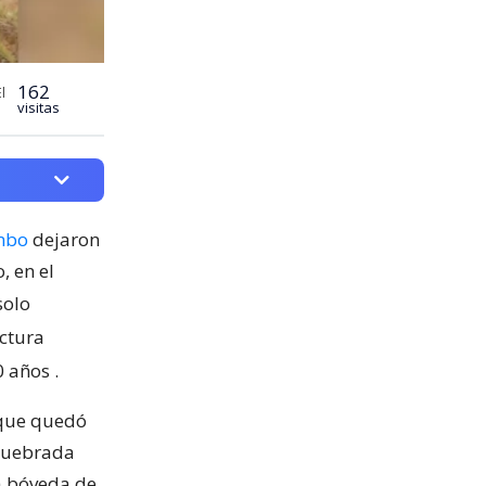
162
l
visitas
mbo
dejaron
, en el
solo
uctura
0 años
.
 que quedó
 quebrada
na bóveda de