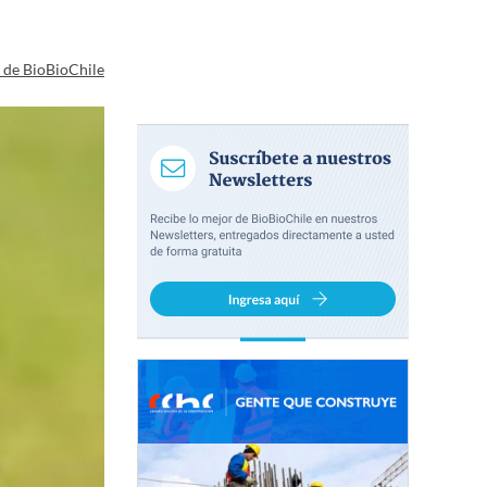
a de BioBioChile