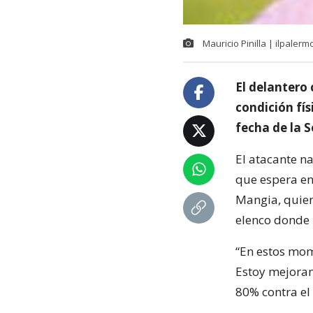
Mauricio Pinilla | ilpalermo
El delantero 
condición fís
fecha de la S
El atacante n
que espera en 
Mangia, quien
elenco donde 
“En estos mome
Estoy mejoran
80% contra el