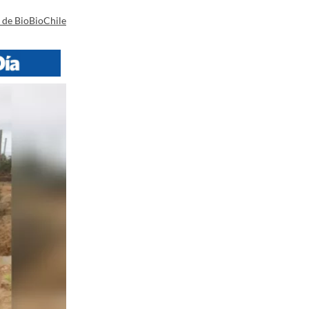
a de BioBioChile