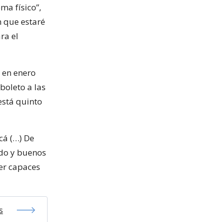
ema físico”,
n que estaré
ra el
 en enero
boleto a las
stá quinto
cá (…) De
ado y buenos
er capaces
s