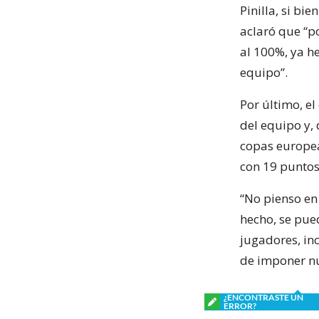
Pinilla, si bi
aclaró que “p
al 100%, ya h
equipo”.
Por último, e
del equipo y,
copas europe
con 19 puntos
“No pienso en
hecho, se pue
jugadores, in
de imponer nu
¿ENCONTRASTE UN
ERROR?