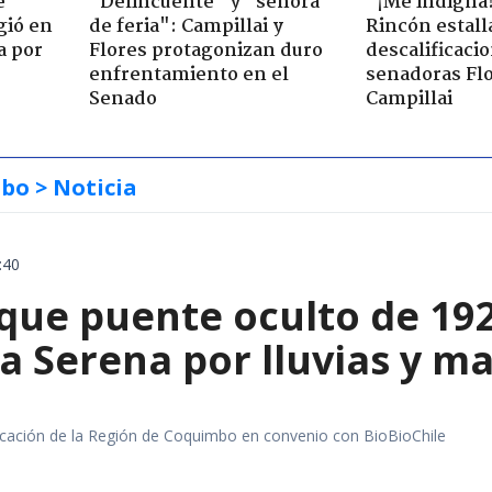
e
"Delincuente" y "señora
"¡Me indigna
gió en
de feria": Campillai y
Rincón estall
a por
Flores protagonizan duro
descalificaci
enfrentamiento en el
senadoras Flo
Senado
Campillai
mbo
> Noticia
:40
que puente oculto de 192
a Serena por lluvias y m
ación de la Región de Coquimbo en convenio con BioBioChile