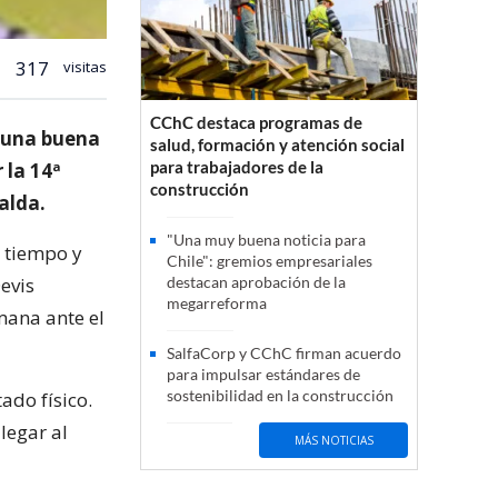
317
visitas
CChC destaca programas de
n una buena
salud, formación y atención social
para trabajadores de la
 la 14ª
construcción
palda.
"Una muy buena noticia para
 tiempo y
Chile": gremios empresariales
evis
destacan aprobación de la
megarreforma
mana ante el
SalfaCorp y CChC firman acuerdo
para impulsar estándares de
sostenibilidad en la construcción
ado físico.
legar al
MÁS NOTICIAS