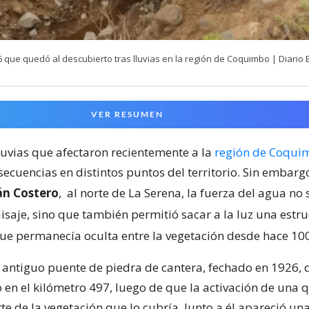
que quedó al descubierto tras lluvias en la región de Coquimbo | Diario E
VER RESUMEN
lluvias que afectaron recientemente a la
región de Coqui
ecuencias en distintos puntos del territorio. Sin embargo
án Costero
,
al norte de La Serena, la fuerza del agua no 
isaje, sino que también permitió sacar a la luz una estr
ue permanecía oculta entre la vegetación desde hace 10
n antiguo puente de piedra de cantera, fechado en 1926,
o en el kilómetro 497, luego de que la activación de una
te de la vegetación que lo cubría. Junto a él apareció u