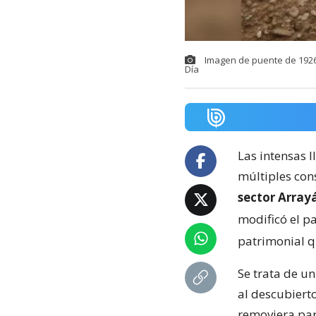
Imagen de puente de 1926 
Día
Las intensas 
múltiples cons
sector Array
modificó el pa
patrimonial q
Se trata de u
al descubiert
removiera par