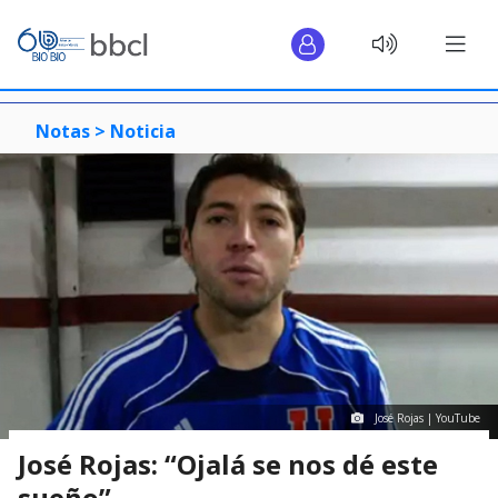
Notas >
Noticia
José Rojas | YouTube
José Rojas: “Ojalá se nos dé este
sueño”