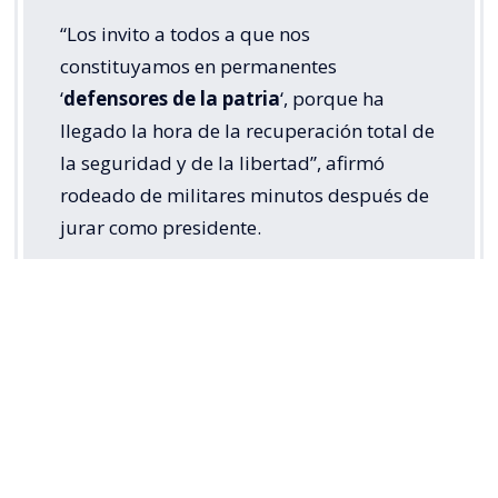
“Los invito a todos a que nos
constituyamos en permanentes
‘
defensores de la patria
‘, porque ha
llegado la hora de la recuperación total de
la seguridad y de la libertad”, afirmó
rodeado de militares minutos después de
jurar como presidente.
El nuevo gobernante proclamó el inicio “de la
recuperación del orden, la autoridad y la libertad”
en Colombia tras asumir como presidente con la
promesa de doblegar a los grupos narcotraficantes.
El mandatario de 48 años, aliado de Estados