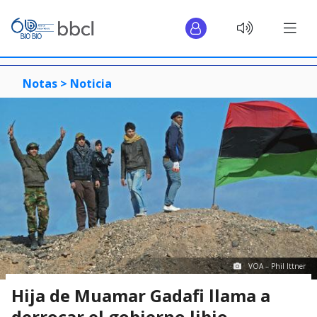
Notas >
Noticia
VOA – Phil Ittner
Hija de Muamar Gadafi llama a
derrocar el gobierno libio