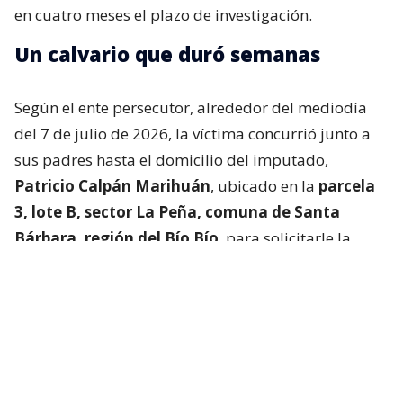
en cuatro meses el plazo de investigación.
Un calvario que duró semanas
Según el ente persecutor, alrededor del mediodía
del 7 de julio de 2026, la víctima concurrió junto a
sus padres hasta el domicilio del imputado,
Patricio Calpán Marihuán
, ubicado en la
parcela
3, lote B, sector La Peña, comuna de Santa
Bárbara, región del Bío Bío
, para solicitarle la
devolución de una motosierra que le habían
prestado.
El imputado aceptó entregar la especie,
bajo la
condición de que la víctima se quedara a
conversar a solas con él.
Lo que fue aceptado por