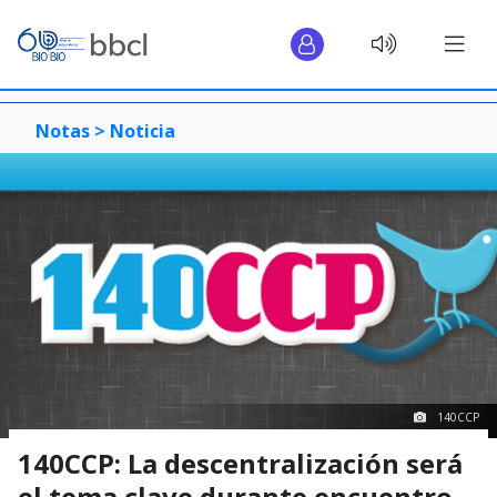
Notas >
Noticia
140CCP
140CCP: La descentralización será
el tema clave durante encuentro