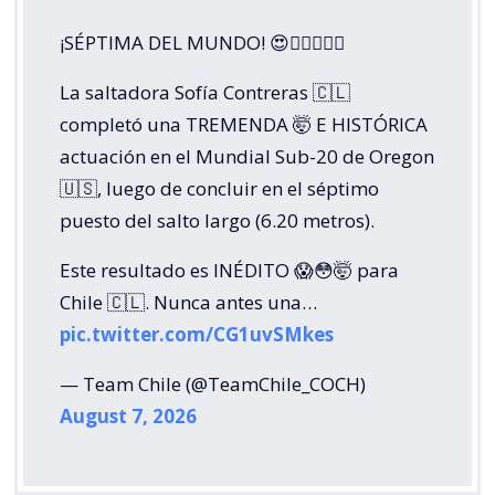
¡SÉPTIMA DEL MUNDO! 😍😮‍💨🏃🏼‍♀️
La saltadora Sofía Contreras 🇨🇱
completó una TREMENDA 🤯 E HISTÓRICA
actuación en el Mundial Sub-20 de Oregon
🇺🇸, luego de concluir en el séptimo
puesto del salto largo (6.20 metros).
Este resultado es INÉDITO 😱😳🤯 para
Chile 🇨🇱. Nunca antes una…
pic.twitter.com/CG1uvSMkes
— Team Chile (@TeamChile_COCH)
August 7, 2026